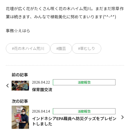
花壇が広く花がたくさん咲く花の木ハイム荒川。まだまだ除草作
業は続きます、みんなで植栽美化に努めてまいります(*^-^*)
事務☆えはら
#花の木ハイム荒川
#園芸
#草むしり
前の記事
2026.04.22
活動報告
保育園交流
次の記事
2026.04.14
活動報告
インドネシアEPA職員へ防災グッズをプレゼン
トしました