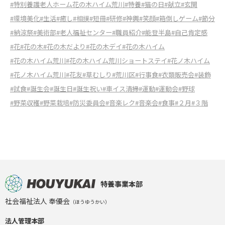
#特別養護老人ホーム花の木ハイム荒川
#特養
#猫の日
#献立
#玄関
#環境美化
#生活
#癒し
#相撲
#短冊
#研修
#神輿
#笑顔
#箱倒しゲーム
#節分
#納涼祭
#美術部
#老人福祉センター
#職員紹介
#能登半島
#自己肯定感
#花
#花の木
#花の木だより
#花の木デイ
#花の木ハイム
#花の木ハイム荒川
#花の木ハイム荒川ショートステイ
#花ノ木ハイム
#花ノ木ハイム荒川
#花友
#草むしり
#荒川区
#行事食
#衣類販売会
#装飾
#試食
#誕生会
#誕生日
#誕生祝い
#車イス清掃
#運動
#運動会
#野球
#野菜収穫
#野菜栽培
#防災委員会
#音楽レク
#音楽会
#食事
#２月
#３階
特養事業本部
社会福祉法人 奉優会
（ほうゆうかい）
法人管理本部