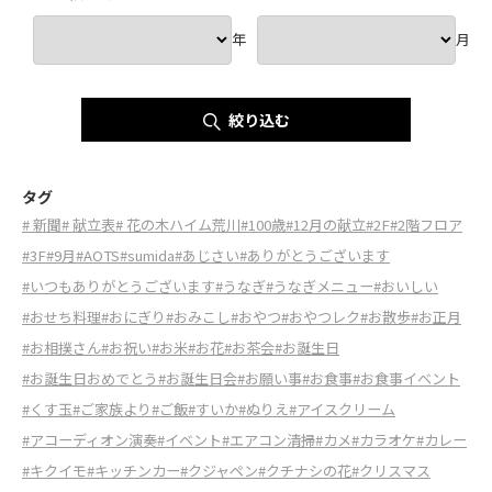
年
月
絞り込む
タグ
# 新聞
# 献立表
# 花の木ハイム荒川
#100歳
#12月の献立
#2F
#2階フロア
#3F
#9月
#AOTS
#sumida
#あじさい
#ありがとうございます
#いつもありがとうございます
#うなぎ
#うなぎメニュー
#おいしい
#おせち料理
#おにぎり
#おみこし
#おやつ
#おやつレク
#お散歩
#お正月
#お相撲さん
#お祝い
#お米
#お花
#お茶会
#お誕生日
#お誕生日おめでとう
#お誕生日会
#お願い事
#お食事
#お食事イベント
#くす玉
#ご家族より
#ご飯
#すいか
#ぬりえ
#アイスクリーム
#アコーディオン演奏
#イベント
#エアコン清掃
#カメ
#カラオケ
#カレー
#キクイモ
#キッチンカー
#クジャペン
#クチナシの花
#クリスマス