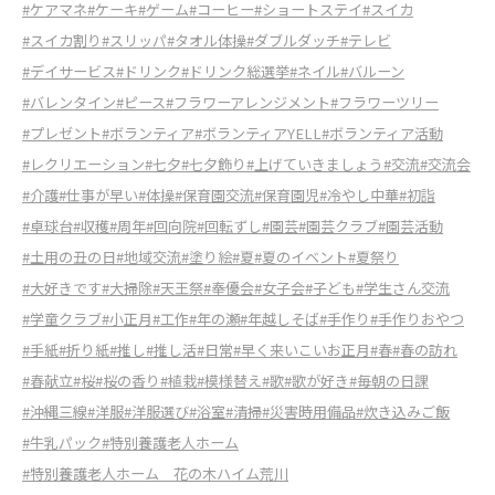
#ケアマネ
#ケーキ
#ゲーム
#コーヒー
#ショートステイ
#スイカ
#スイカ割り
#スリッパ
#タオル体操
#ダブルダッチ
#テレビ
#デイサービス
#ドリンク
#ドリンク総選挙
#ネイル
#バルーン
#バレンタイン
#ピース
#フラワーアレンジメント
#フラワーツリー
#プレゼント
#ボランティア
#ボランティアYELL
#ボランティア活動
#レクリエーション
#七夕
#七夕飾り
#上げていきましょう
#交流
#交流会
#介護
#仕事が早い
#体操
#保育園交流
#保育園児
#冷やし中華
#初詣
#卓球台
#収穫
#周年
#回向院
#回転ずし
#園芸
#園芸クラブ
#園芸活動
#土用の丑の日
#地域交流
#塗り絵
#夏
#夏のイベント
#夏祭り
#大好きです
#大掃除
#天王祭
#奉優会
#女子会
#子ども
#学生さん交流
#学童クラブ
#小正月
#工作
#年の瀬
#年越しそば
#手作り
#手作りおやつ
#手紙
#折り紙
#推し
#推し活
#日常
#早く来いこいお正月
#春
#春の訪れ
#春献立
#桜
#桜の香り
#植栽
#模様替え
#歌
#歌が好き
#毎朝の日課
#沖縄三線
#洋服
#洋服選び
#浴室
#清掃
#災害時用備品
#炊き込みご飯
#牛乳パック
#特別養護老人ホーム
#特別養護老人ホーム 花の木ハイム荒川