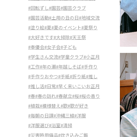
#回転ずし
#園芸
#園芸クラブ
#園芸活動
#土用の丑の日
#地域交流
#塗り絵
#夏
#夏のイベント
#夏祭り
#大好きです
#大掃除
#天王祭
#奉優会
#女子会
#子ども
#学生さん交流
#学童クラブ
#小正月
#工作
#年の瀬
#年越しそば
#手作り
#手作りおやつ
#手紙
#折り紙
#推し
#推し活
#日常
#早く来いこいお正月
#春
#春の訪れ
#春献立
#桜
#桜の香り
#植栽
#模様替え
#歌
#歌が好き
#毎朝の日課
#沖縄三線
#洋服
#洋服選び
#浴室
#清掃
#災害時用備品
#炊き込みご飯