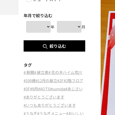
年月で絞り込む
年
月
絞り込む
タグ
# 新聞
# 献立表
# 花の木ハイム荒川
#100歳
#12月の献立
#2F
#2階フロア
#3F
#9月
#AOTS
#sumida
#あじさい
#ありがとうございます
#いつもありがとうございます
#うなぎ
#うなぎメニュー
#おいしい