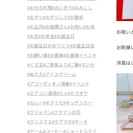
#おせち料理
#おにぎり
#おみこし
#おやつ
#おやつレク
#お散歩
#お正月
#お相撲さん
#お祝い
#お米
お祝い
#お花
#お茶会
#お誕生日
#お誕生日おめでとう
#お誕生日会
お刺身
#お願い事
#お食事
#お食事イベント
冷菜は
#くす玉
#ご家族より
#ご飯
#すいか
#ぬりえ
#アイスクリーム
#アコーディオン演奏
#イベント
#エアコン清掃
#カメ
#カラオケ
#カレー
#キクイモ
#キッチンカー
#クジャペン
#クチナシの花
#クリスマス
#ケアマネ
#ケーキ
#ゲーム
#コーヒー
#ショートステイ