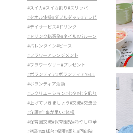
#スイカ
#スイカ割り
#スリッパ
#タオル体操
#ダブルダッチ
#テレビ
#デイサービス
#ドリンク
#ドリンク総選挙
#ネイル
#バルーン
#バレンタイン
#ピース
#フラワーアレンジメント
#フラワーツリー
#プレゼント
#ボランティア
#ボランティアYELL
#ボランティア活動
#レクリエーション
#七夕
#七夕飾り
#上げていきましょう
#交流
#交流会
#介護
#仕事が早い
#体操
#保育園交流
#保育園児
#冷やし中華
#初詣
#卓球台
#収穫
#周年
#回向院