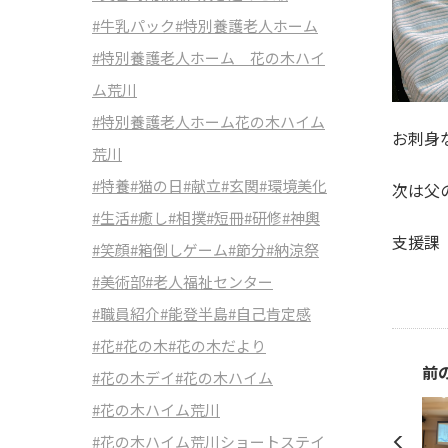
#牛乳パック
#特別養護老人ホーム
#特別養護老人ホーム 花の木ハイ
ム荒川
#特別養護老人ホーム花の木ハイム
お刺身
荒川
#特養
#猫の日
#献立
#玄関
#環境美化
次は父
#生活
#癒し
#相撲
#短冊
#研修
#神輿
支援課
#笑顔
#箱倒しゲーム
#節分
#納涼祭
#美術部
#老人福祉センター
#職員紹介
#能登半島
#自己肯定感
#花
#花の木
#花の木だより
前
#花の木デイ
#花の木ハイム
#花の木ハイム荒川
#花の木ハイム荒川ショートステイ