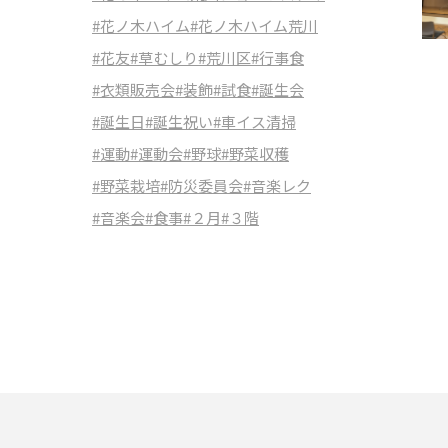
#花ノ木ハイム
#花ノ木ハイム荒川
#花友
#草むしり
#荒川区
#行事食
#衣類販売会
#装飾
#試食
#誕生会
#誕生日
#誕生祝い
#車イス清掃
#運動
#運動会
#野球
#野菜収穫
#野菜栽培
#防災委員会
#音楽レク
#音楽会
#食事
#２月
#３階