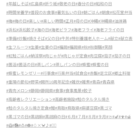
#年越しそば
#広島県
#折り紙
#敬老の日
#春分の日
#昭和の日
#時間栄養学
#普段のお食事
#暑気払いの日
#朝ごはん
#朝食
#松花堂弁当
#梅
#梅の日
#楽しい
#楽しい時間
#正月
#母の日
#沖縄
#沖縄県
#油淋鶏
#浜松
#浜松餃子
#海の日
#海老ピラフ
#海老フライ
#海老フライの日
#準備
#炒飯
#焼きそば
#父の日
#牛丼
#特別養護老人ホーム
#献立
#献立表
#生フルーツ
#生姜
#生姜の日
#福岡
#福岡県
#秋
#秋御膳
#笑顔
#紅鮭ごはん
#納涼祭
#肉じゃが
#肉じゃが定食
#肉豆腐
#茄子
#茄子の日
#菌活
#菌活の日
#蒸しパン
#蒸しパンの日
#蜂蜜
#蜂蜜の日
#蜂蜜レモンゼリー
#行事食
#行楽弁当
#試食会
#赤飯
#足立区
#郷土料理
#重陽の節句
#野菜
#開所10周年記念
#雑炊
#雑煮
#青森
#青森県
#青肉メロン
#静岡
#静岡県
#食事
#食事風景
#餃子
#高齢者レクリエーション
#高齢者施設
#鮭のタルタル焼き
#鮭のタルタル焼き定食
#鰻
#鳥取
#鳥取県
#麻婆豆腐
#黒ゴマ
#黒ゴマの日
#黒胡麻
#黒胡麻の日
#６月
#７月
#８月
#９月
#🍈
#🍆
#🍄
#🍯
#🥝
#🎑
#🍮
#🎃
#🥚×🦀♪
#🤸‍♀️