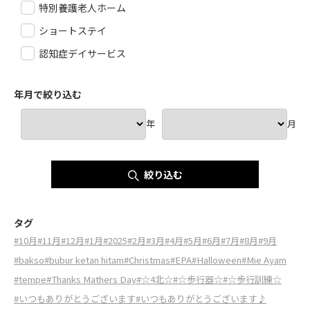
特別養護老人ホーム
ショートステイ
認知症デイサービス
年月で絞り込む
年
月
絞り込む
タグ
#10月
#11月
#12月
#1月
#2025
#2月
#3月
#4月
#5月
#6月
#7月
#8月
#9月
#bakso
#bubur ketan hitam
#Christmas
#EPA
#Halloween
#Mie Ayam
#tempe
#Thanks Mathers Day
#☆4北☆
#☆歩行器☆
#☆歩行訓練☆
#いつもありがとうございます
#いつもありがとうございます♪