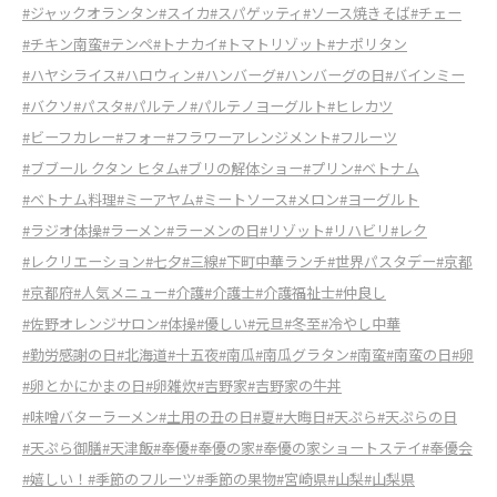
#ジャックオランタン
#スイカ
#スパゲッティ
#ソース焼きそば
#チェー
#チキン南蛮
#テンペ
#トナカイ
#トマトリゾット
#ナポリタン
#ハヤシライス
#ハロウィン
#ハンバーグ
#ハンバーグの日
#バインミー
#バクソ
#パスタ
#パルテノ
#パルテノヨーグルト
#ヒレカツ
#ビーフカレー
#フォー
#フラワーアレンジメント
#フルーツ
#ブブール クタン ヒタム
#ブリの解体ショー
#プリン
#ベトナム
#ベトナム料理
#ミーアヤム
#ミートソース
#メロン
#ヨーグルト
#ラジオ体操
#ラーメン
#ラーメンの日
#リゾット
#リハビリ
#レク
#レクリエーション
#七夕
#三線
#下町中華ランチ
#世界パスタデー
#京都
#京都府
#人気メニュー
#介護
#介護士
#介護福祉士
#仲良し
#佐野オレンジサロン
#体操
#優しい
#元旦
#冬至
#冷やし中華
#勤労感謝の日
#北海道
#十五夜
#南瓜
#南瓜グラタン
#南蛮
#南蛮の日
#卵
#卵とかにかまの日
#卵雑炊
#吉野家
#吉野家の牛丼
#味噌バターラーメン
#土用の丑の日
#夏
#大晦日
#天ぷら
#天ぷらの日
#天ぷら御膳
#天津飯
#奉優
#奉優の家
#奉優の家ショートステイ
#奉優会
#嬉しい！
#季節のフルーツ
#季節の果物
#宮崎県
#山梨
#山梨県