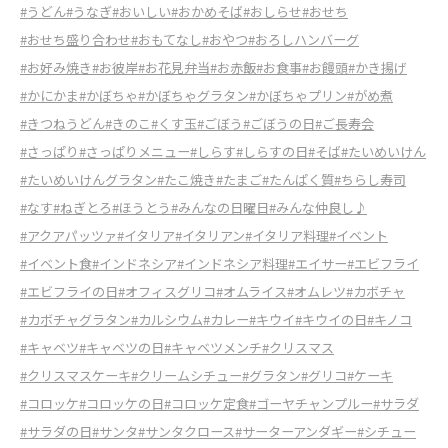
#うどん
#うなぎ
#おいしい
#おかめそば
#おしらせ
#おせち
#おせち盛り合わせ
#おもてなし
#おやつ
#おろしハンバーグ
#お好み焼き
#お彼岸
#お花見弁当
#お赤飯
#お食事
#お饅頭
#かき揚げ
#かにかま
#かぼちゃ
#かぼちゃグラタン
#かぼちゃプリン
#がめ煮
#きつねうどん
#きのこ
#くす玉
#ごぼう
#ごぼうの日
#ご長寿会
#さっぱり
#さっぱりメニュー
#しらす
#しらすの日
#そば
#たいめいけん
#たいめいけんグラタン
#たこ焼き
#たまご
#たんぱく質
#ちらし寿司
#なす
#ねぎとろ
#ほうとう
#みんなの日曜日
#みんな仲良し♪
#アクアパッツァ
#イタリア
#イタリアン
#イタリア料理
#イベント
#イベント食
#インドネシア
#インドネシア料理
#エイサー
#エビフライ
#エビフライの日
#オフィスグリコ
#オムライス
#オムレツ
#カボチャ
#カボチャグラタン
#カルシウム
#カレー
#キウイ
#キウイの日
#キノコ
#キャベツ
#キャベツの日
#キャベツメンチ
#クリスマス
#クリスマスケーキ
#クリームシチュー
#グラタン
#グリコ
#ケーキ
#コロッケ
#コロッケの日
#コロッケ定食
#ゴーヤチャンプルー
#サラダ
#サラダの日
#サンタ
#サンタクロース
#サーターアンダギー
#シチュー