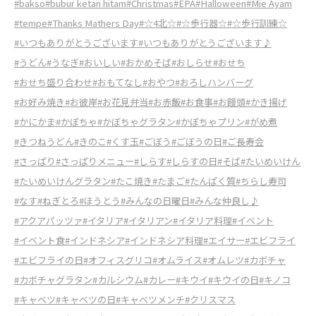
#bakso
#bubur ketan hitam
#Christmas
#EPA
#Halloween
#Mie Ayam
#tempe
#Thanks Mathers Day
#☆4北☆
#☆歩行器☆
#☆歩行訓練☆
#いつもありがとうございます
#いつもありがとうございます♪
#うどん
#うなぎ
#おいしい
#おかめそば
#おしらせ
#おせち
#おせち盛り合わせ
#おもてなし
#おやつ
#おろしハンバーグ
#お好み焼き
#お彼岸
#お花見弁当
#お赤飯
#お食事
#お饅頭
#かき揚げ
#かにかま
#かぼちゃ
#かぼちゃグラタン
#かぼちゃプリン
#がめ煮
#きつねうどん
#きのこ
#くす玉
#ごぼう
#ごぼうの日
#ご長寿会
#さっぱり
#さっぱりメニュー
#しらす
#しらすの日
#そば
#たいめいけん
#たいめいけんグラタン
#たこ焼き
#たまご
#たんぱく質
#ちらし寿司
#なす
#ねぎとろ
#ほうとう
#みんなの日曜日
#みんな仲良し♪
#アクアパッツァ
#イタリア
#イタリアン
#イタリア料理
#イベント
#イベント食
#インドネシア
#インドネシア料理
#エイサー
#エビフライ
#エビフライの日
#オフィスグリコ
#オムライス
#オムレツ
#カボチャ
#カボチャグラタン
#カルシウム
#カレー
#キウイ
#キウイの日
#キノコ
#キャベツ
#キャベツの日
#キャベツメンチ
#クリスマス