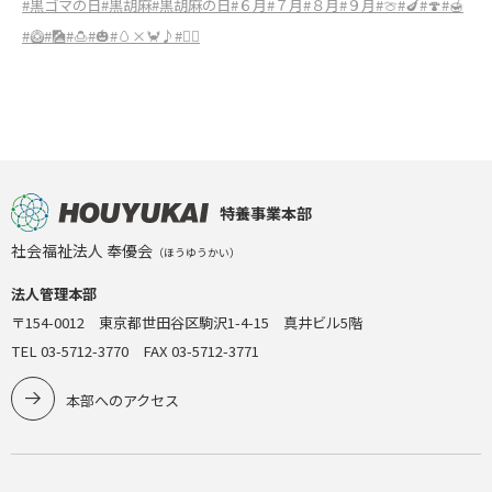
#黒ゴマの日
#黒胡麻
#黒胡麻の日
#６月
#７月
#８月
#９月
#🍈
#🍆
#🍄
#🍯
#🥝
#🎑
#🍮
#🎃
#🥚×🦀♪
#🤸‍♀️
特養事業本部
社会福祉法人 奉優会
（ほうゆうかい）
法人管理本部
〒154-0012 東京都世田谷区駒沢1-4-15 真井ビル5階
TEL 03-5712-3770 FAX 03-5712-3771
本部へのアクセス