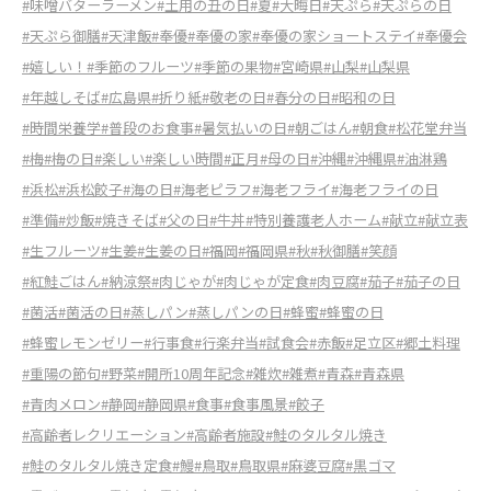
#味噌バターラーメン
#土用の丑の日
#夏
#大晦日
#天ぷら
#天ぷらの日
#天ぷら御膳
#天津飯
#奉優
#奉優の家
#奉優の家ショートステイ
#奉優会
#嬉しい！
#季節のフルーツ
#季節の果物
#宮崎県
#山梨
#山梨県
#年越しそば
#広島県
#折り紙
#敬老の日
#春分の日
#昭和の日
#時間栄養学
#普段のお食事
#暑気払いの日
#朝ごはん
#朝食
#松花堂弁当
#梅
#梅の日
#楽しい
#楽しい時間
#正月
#母の日
#沖縄
#沖縄県
#油淋鶏
#浜松
#浜松餃子
#海の日
#海老ピラフ
#海老フライ
#海老フライの日
#準備
#炒飯
#焼きそば
#父の日
#牛丼
#特別養護老人ホーム
#献立
#献立表
#生フルーツ
#生姜
#生姜の日
#福岡
#福岡県
#秋
#秋御膳
#笑顔
#紅鮭ごはん
#納涼祭
#肉じゃが
#肉じゃが定食
#肉豆腐
#茄子
#茄子の日
#菌活
#菌活の日
#蒸しパン
#蒸しパンの日
#蜂蜜
#蜂蜜の日
#蜂蜜レモンゼリー
#行事食
#行楽弁当
#試食会
#赤飯
#足立区
#郷土料理
#重陽の節句
#野菜
#開所10周年記念
#雑炊
#雑煮
#青森
#青森県
#青肉メロン
#静岡
#静岡県
#食事
#食事風景
#餃子
#高齢者レクリエーション
#高齢者施設
#鮭のタルタル焼き
#鮭のタルタル焼き定食
#鰻
#鳥取
#鳥取県
#麻婆豆腐
#黒ゴマ