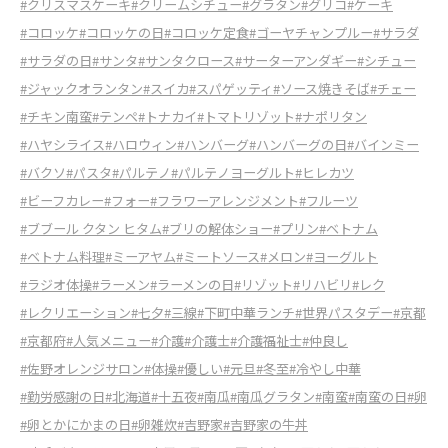
#クリスマスケーキ
#クリームシチュー
#グラタン
#グリコ
#ケーキ
#コロッケ
#コロッケの日
#コロッケ定食
#ゴーヤチャンプルー
#サラダ
#サラダの日
#サンタ
#サンタクロース
#サーターアンダギー
#シチュー
#ジャックオランタン
#スイカ
#スパゲッティ
#ソース焼きそば
#チェー
#チキン南蛮
#テンペ
#トナカイ
#トマトリゾット
#ナポリタン
#ハヤシライス
#ハロウィン
#ハンバーグ
#ハンバーグの日
#バインミー
#バクソ
#パスタ
#パルテノ
#パルテノヨーグルト
#ヒレカツ
#ビーフカレー
#フォー
#フラワーアレンジメント
#フルーツ
#ブブール クタン ヒタム
#ブリの解体ショー
#プリン
#ベトナム
#ベトナム料理
#ミーアヤム
#ミートソース
#メロン
#ヨーグルト
#ラジオ体操
#ラーメン
#ラーメンの日
#リゾット
#リハビリ
#レク
#レクリエーション
#七夕
#三線
#下町中華ランチ
#世界パスタデー
#京都
#京都府
#人気メニュー
#介護
#介護士
#介護福祉士
#仲良し
#佐野オレンジサロン
#体操
#優しい
#元旦
#冬至
#冷やし中華
#勤労感謝の日
#北海道
#十五夜
#南瓜
#南瓜グラタン
#南蛮
#南蛮の日
#卵
#卵とかにかまの日
#卵雑炊
#吉野家
#吉野家の牛丼