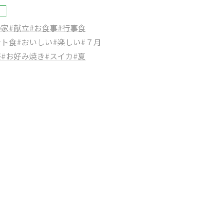
の家
#献立
#お食事
#行事食
ント食
#おいしい
#楽しい
#７月
祭
#お好み焼き
#スイカ
#夏