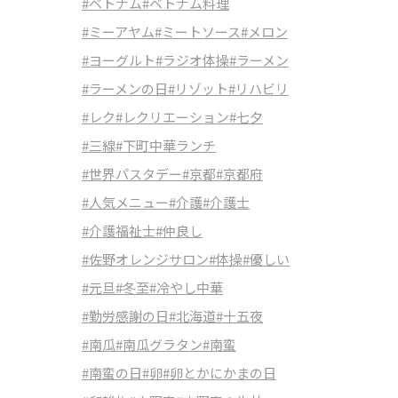
#ベトナム
#ベトナム料理
#ミーアヤム
#ミートソース
#メロン
#ヨーグルト
#ラジオ体操
#ラーメン
#ラーメンの日
#リゾット
#リハビリ
#レク
#レクリエーション
#七夕
#三線
#下町中華ランチ
#世界パスタデー
#京都
#京都府
#人気メニュー
#介護
#介護士
#介護福祉士
#仲良し
#佐野オレンジサロン
#体操
#優しい
#元旦
#冬至
#冷やし中華
#勤労感謝の日
#北海道
#十五夜
#南瓜
#南瓜グラタン
#南蛮
#南蛮の日
#卵
#卵とかにかまの日