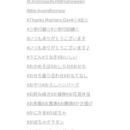
#Christmas
#EPA
#Halloween
#Mie Ayam
#tempe
#Thanks Mathers Day
#☆4北☆
#☆歩行器☆
#☆歩行訓練☆
#いつもありがとうございます
#いつもありがとうございます♪
#うどん
#うなぎ
#おいしい
#おかめそば
#おしらせ
#おせち
#おせち盛り合わせ
#おもてなし
#おやつ
#おろしハンバーグ
#お好み焼き
#お彼岸
#お花見弁当
#お赤飯
#お食事
#お饅頭
#かき揚げ
#かにかま
#かぼちゃ
#かぼちゃグラタン