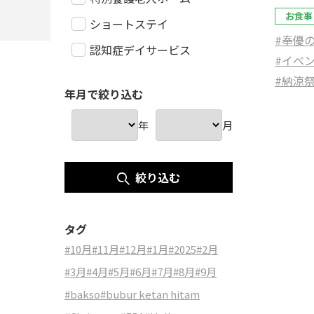
お食事
ショートステイ
#奉優
認知症デイサービス
#イベ
#納涼
年月で絞り込む
年
月
絞り込む
タグ
#10月
#11月
#12月
#1月
#2025
#2月
#3月
#4月
#5月
#6月
#7月
#8月
#9月
#bakso
#bubur ketan hitam