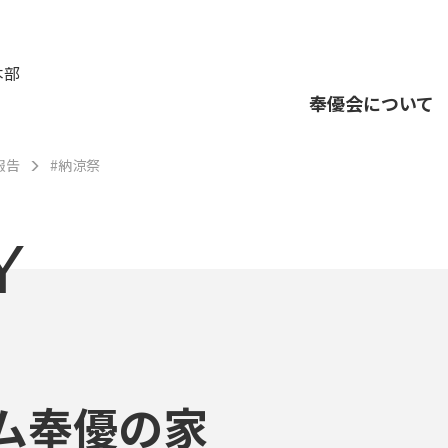
本部
奉優会について
報告
#納涼祭
Y
ム奉優の家