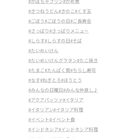
#かぼちゃプリン
#がめ煮
#きつねうどん
#きのこ
#くす玉
#ごぼう
#ごぼうの日
#ご長寿会
#さっぱり
#さっぱりメニュー
#しらす
#しらすの日
#そば
#たいめいけん
#たいめいけんグラタン
#たこ焼き
#たまご
#たんぱく質
#ちらし寿司
#なす
#ねぎとろ
#ほうとう
#みんなの日曜日
#みんな仲良し♪
#アクアパッツァ
#イタリア
#イタリアン
#イタリア料理
#イベント
#イベント食
#インドネシア
#インドネシア料理