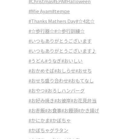
#Christmas
#EPA
#Halloween
#Mie Ayam
#tempe
#Thanks Mathers Day
#☆4北☆
#☆歩行器☆
#☆歩行訓練☆
#いつもありがとうございます
#いつもありがとうございます♪
#うどん
#うなぎ
#おいしい
#おかめそば
#おしらせ
#おせち
#おせち盛り合わせ
#おもてなし
#おやつ
#おろしハンバーグ
#お好み焼き
#お彼岸
#お花見弁当
#お赤飯
#お食事
#お饅頭
#かき揚げ
#かにかま
#かぼちゃ
#かぼちゃグラタン