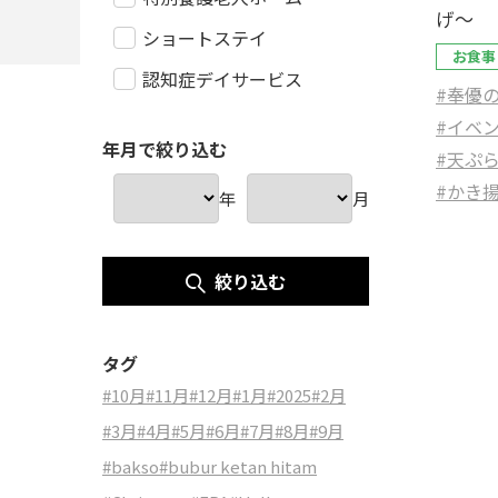
げ～
ショートステイ
お食事
認知症デイサービス
#奉優
#イベ
年月で絞り込む
#天ぷ
#かき
年
月
絞り込む
タグ
#10月
#11月
#12月
#1月
#2025
#2月
#3月
#4月
#5月
#6月
#7月
#8月
#9月
#bakso
#bubur ketan hitam