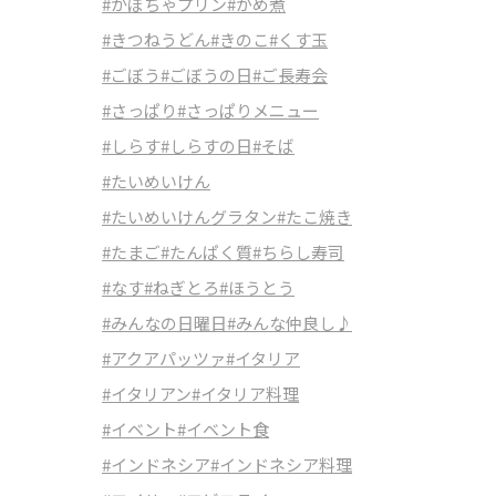
#かぼちゃプリン
#がめ煮
#きつねうどん
#きのこ
#くす玉
#ごぼう
#ごぼうの日
#ご長寿会
#さっぱり
#さっぱりメニュー
#しらす
#しらすの日
#そば
#たいめいけん
#たいめいけんグラタン
#たこ焼き
#たまご
#たんぱく質
#ちらし寿司
#なす
#ねぎとろ
#ほうとう
#みんなの日曜日
#みんな仲良し♪
#アクアパッツァ
#イタリア
#イタリアン
#イタリア料理
#イベント
#イベント食
#インドネシア
#インドネシア料理