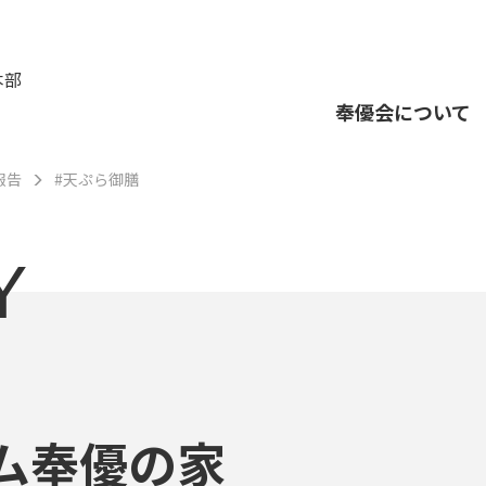
本部
奉優会について
報告
#天ぷら御膳
Y
ム奉優の家