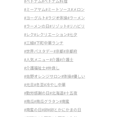
#ベトナム
#ベトナム料理
#ミーアヤム
#ミートソース
#メロン
#ヨーグルト
#ラジオ体操
#ラーメン
#ラーメンの日
#リゾット
#リハビリ
#レク
#レクリエーション
#七夕
#三線
#下町中華ランチ
#世界パスタデー
#京都
#京都府
#人気メニュー
#介護
#介護士
#介護福祉士
#仲良し
#佐野オレンジサロン
#体操
#優しい
#元旦
#冬至
#冷やし中華
#勤労感謝の日
#北海道
#十五夜
#南瓜
#南瓜グラタン
#南蛮
#南蛮の日
#卵
#卵とかにかまの日