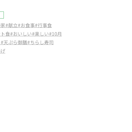
の家
#献立
#お食事
#行事食
ント食
#おいしい
#楽しい
#10月
ら
#天ぷら御膳
#ちらし寿司
揚げ