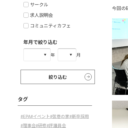
サークル
今回の
求人説明会
コミュニティカフェ
年月で絞り込む
年
月
絞り込む
タグ
#EPA
#イベント
#弦巻の家
#新卒採用
#理事会
#研修
#評議員会