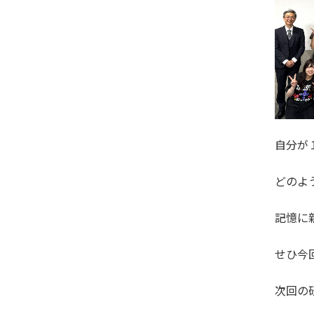
自分が
どのよ
記憶に
せひ今
次回の