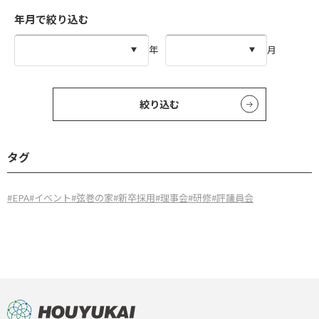
年月で絞り込む
年
月
絞り込む
タグ
#EPA
#イベント
#弦巻の家
#新卒採用
#理事会
#研修
#評議員会