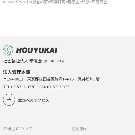
#EPA
#イベント
#弦巻の家
#新卒採用
#理事会
#研修
#評議員会
社会福祉法人 奉優会
（ほうゆうかい）
法人管理本部
〒154-0012 東京都世田谷区駒沢1-4-15 真井ビル5階
TEL 03-5712-3770 FAX 03-5712-3771
本部へのアクセス
奉優会について
活動報告