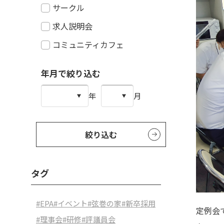
サークル
求人説明会
コミュニティカフェ
年月で絞り込む
年
月
絞り込む
タグ
#EPA
#イベント
#弦巻の家
#新卒採用
定例会
#理事会
#研修
#評議員会