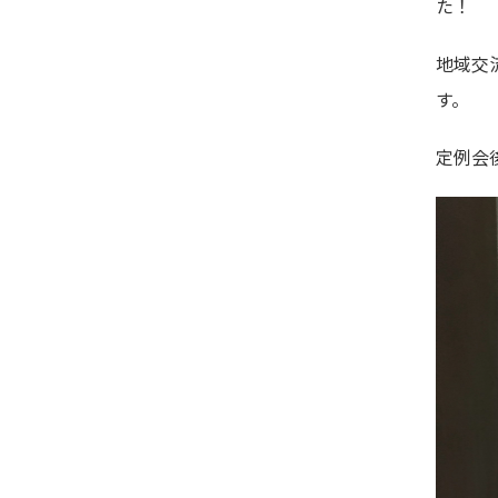
た！
地域交
す。
定例会