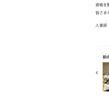
資格を
皆さま
人事部
前