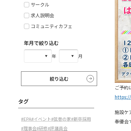
サークル
求人説明会
コミュニティカフェ
年月で絞り込む
年
月
絞り込む
ご予約
https:/
タグ
施設ケ
#EPA
#イベント
#弦巻の家
#新卒採用
奉優会
#理事会
#研修
#評議員会