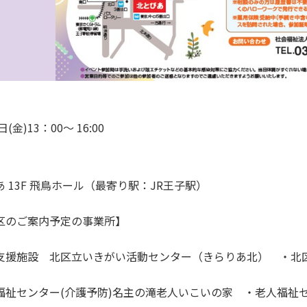
】
日(金)13：00～ 16:00
】
 13F 飛鳥ホール（最寄り駅：JR王子駅）
区のご案内予定の事業所】
支援施設 北区立いきがい活動センター（きらりあ北） ・
福祉センター(介護予防)名主の滝老人いこいの家 ・老人福祉セ