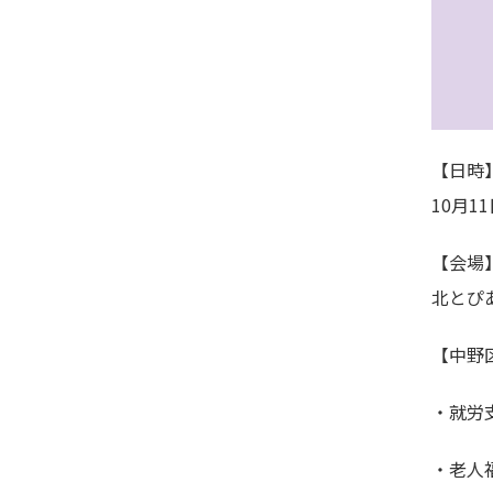
【日時
10月11
【会場
北とぴあ
【中野
・就労
・老人