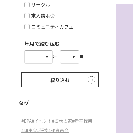
サークル
求人説明会
コミュニティカフェ
年月で絞り込む
年
月
絞り込む
タグ
#EPA
#イベント
#弦巻の家
#新卒採用
#理事会
#研修
#評議員会