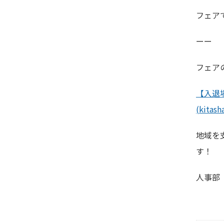
フェア
ーー
フェア
【入退場
(kitash
地域を
す！
人事部