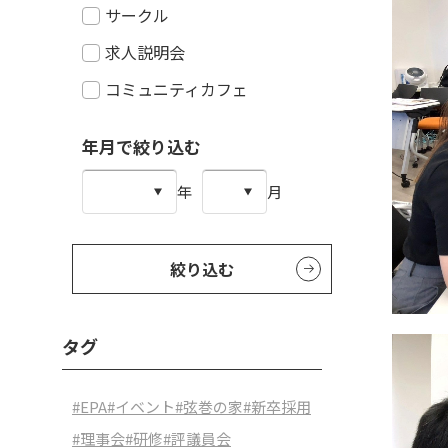
サークル
求人説明会
コミュニティカフェ
年月で絞り込む
年
月
絞り込む
タグ
#EPA
#イベント
#弦巻の家
#新卒採用
#理事会
#研修
#評議員会