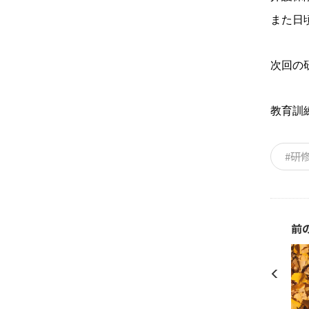
また日
次回の
教育訓
#研
前