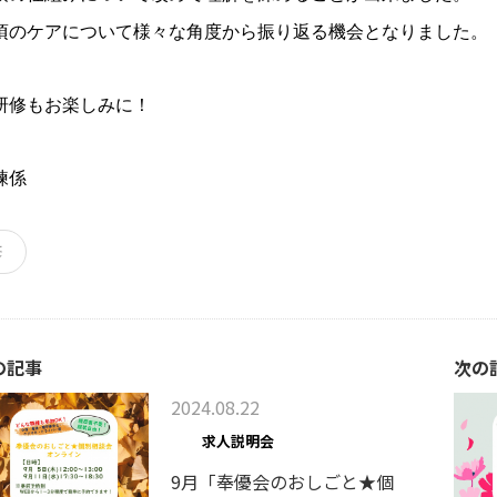
頃のケアについて様々な角度から振り返る機会となりました。
研修もお楽しみに！
練係
修
の記事
次の
2024.08.22
求人説明会
9月「奉優会のおしごと★個