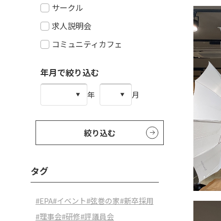
サークル
求人説明会
コミュニティカフェ
年月で絞り込む
年
月
絞り込む
タグ
#EPA
#イベント
#弦巻の家
#新卒採用
#理事会
#研修
#評議員会