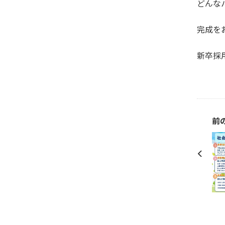
どんな
完成を
新卒採
前