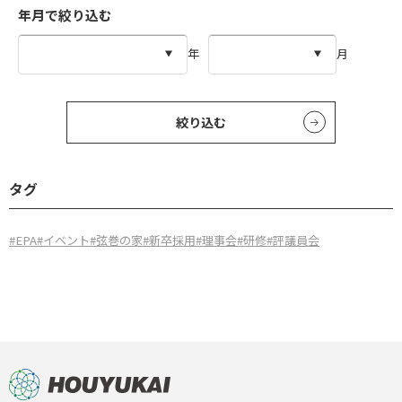
年月で絞り込む
年
月
絞り込む
タグ
#EPA
#イベント
#弦巻の家
#新卒採用
#理事会
#研修
#評議員会