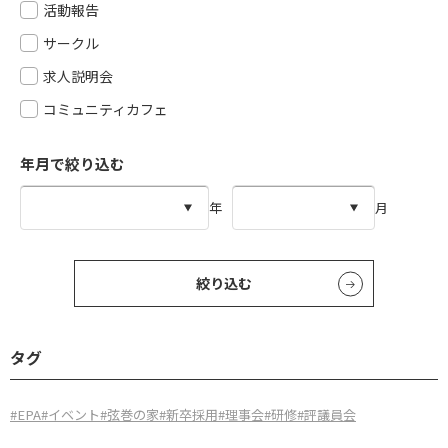
活動報告
サークル
求人説明会
コミュニティカフェ
年月で絞り込む
年
月
絞り込む
タグ
#EPA
#イベント
#弦巻の家
#新卒採用
#理事会
#研修
#評議員会