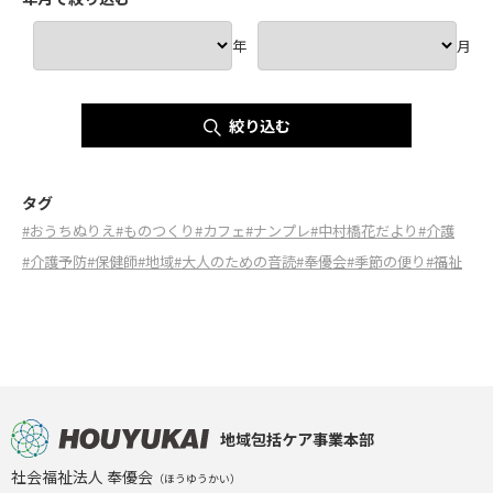
年
月
絞り込む
タグ
#おうちぬりえ
#ものつくり
#カフェ
#ナンプレ
#中村橋花だより
#介護
#介護予防
#保健師
#地域
#大人のための音読
#奉優会
#季節の便り
#福祉
地域包括ケア事業本部
社会福祉法人 奉優会
（ほうゆうかい）