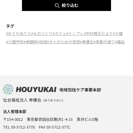
絞り込む
タグ
#おうちぬりえ
#ものつくり
#カフェ
#ナンプレ
#中村橋花だより
#介護
#介護予防
#保健師
#地域
#大人のための音読
#奉優会
#季節の便り
#福祉
地域包括ケア事業本部
社会福祉法人 奉優会
（ほうゆうかい）
法人管理本部
〒154-0012 東京都世田谷区駒沢1-4-15 真井ビル5階
TEL 03-5712-3770 FAX 03-5712-3771