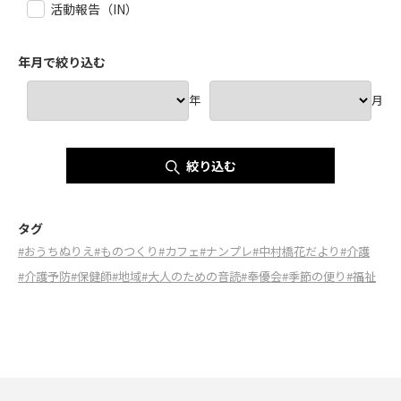
活動報告（IN）
年月で絞り込む
年
月
絞り込む
タグ
#おうちぬりえ
#ものつくり
#カフェ
#ナンプレ
#中村橋花だより
#介護
#介護予防
#保健師
#地域
#大人のための音読
#奉優会
#季節の便り
#福祉