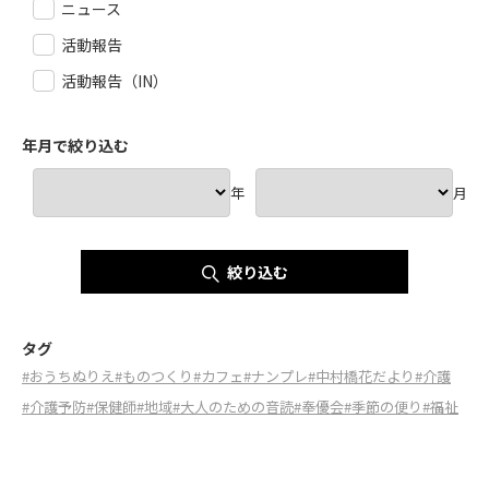
ニュース
活動報告
活動報告（IN）
年月で絞り込む
年
月
絞り込む
タグ
#おうちぬりえ
#ものつくり
#カフェ
#ナンプレ
#中村橋花だより
#介護
#介護予防
#保健師
#地域
#大人のための音読
#奉優会
#季節の便り
#福祉