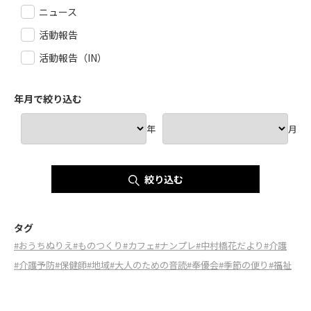
ニュース
活動報告
活動報告（IN）
年月で絞り込む
年
月
絞り込む
タグ
#おうちぬりえ
#ものつくり
#カフェ
#ナンプレ
#中村橋花だより
#介護
#介護予防
#保健師
#地域
#大人のための音読
#奉優会
#季節の便り
#福祉