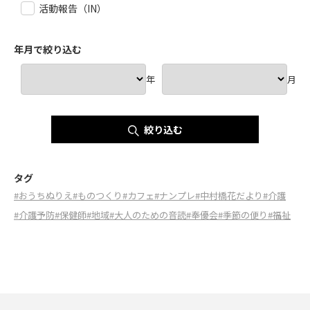
活動報告（IN）
年月で絞り込む
年
月
絞り込む
タグ
#おうちぬりえ
#ものつくり
#カフェ
#ナンプレ
#中村橋花だより
#介護
#介護予防
#保健師
#地域
#大人のための音読
#奉優会
#季節の便り
#福祉