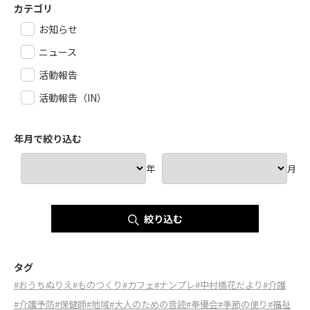
カテゴリ
お知らせ
ニュース
活動報告
活動報告（IN）
年月で絞り込む
年
月
絞り込む
タグ
#おうちぬりえ
#ものつくり
#カフェ
#ナンプレ
#中村橋花だより
#介護
#介護予防
#保健師
#地域
#大人のための音読
#奉優会
#季節の便り
#福祉