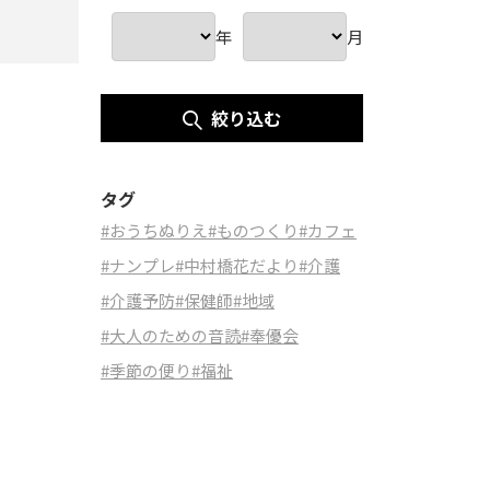
年
月
絞り込む
タグ
#おうちぬりえ
#ものつくり
#カフェ
#ナンプレ
#中村橋花だより
#介護
#介護予防
#保健師
#地域
#大人のための音読
#奉優会
#季節の便り
#福祉