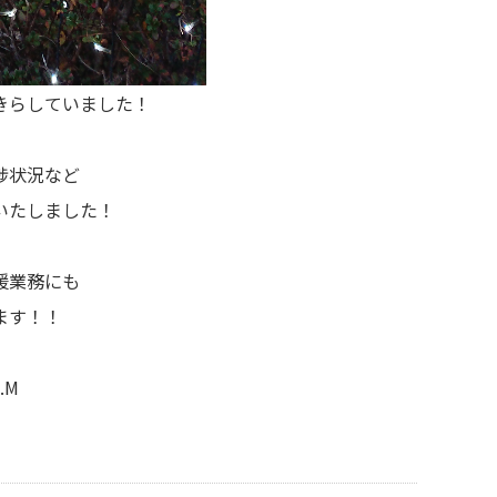
きらしていました！
捗状況など
いたしました！
援業務にも
ます！！
.M