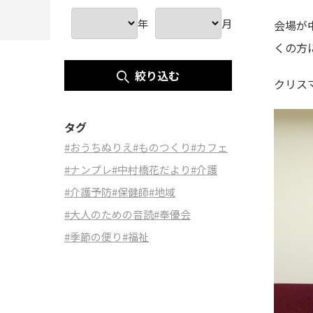
年
月
会場が
くの方
絞り込む
クリス
タグ
#おうちぬりえ
#ものつくり
#カフェ
#ナンプレ
#中村橋花だより
#介護
#介護予防
#保健師
#地域
#大人のための音読
#奉優会
#季節の便り
#福祉