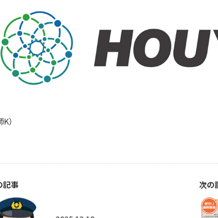
師K）
の記事
次の