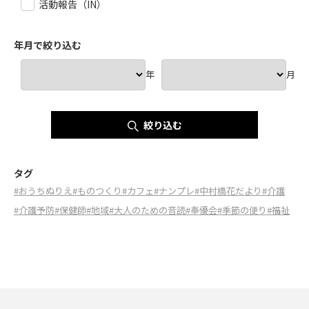
活動報告（IN）
年月で絞り込む
年
月
絞り込む
タグ
#おうちぬりえ
#ものつくり
#カフェ
#ナンプレ
#中村橋花だより
#介護
#介護予防
#保健師
#地域
#大人のための音読
#奉優会
#季節の便り
#福祉