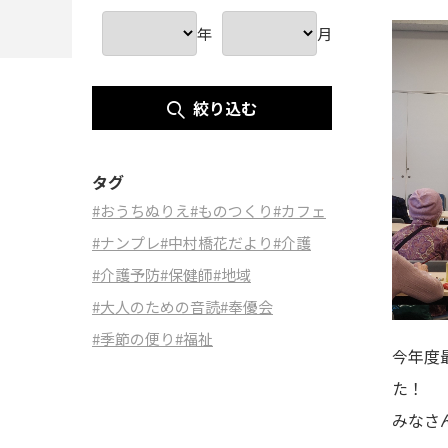
年
月
絞り込む
タグ
#おうちぬりえ
#ものつくり
#カフェ
#ナンプレ
#中村橋花だより
#介護
#介護予防
#保健師
#地域
#大人のための音読
#奉優会
#季節の便り
#福祉
今年度
た！
みなさ