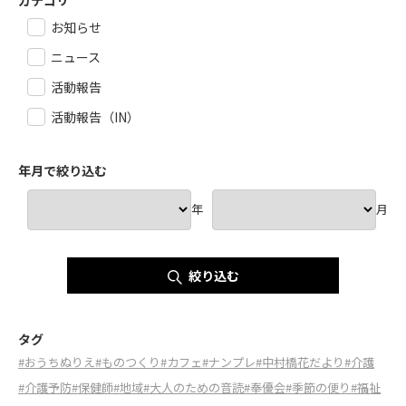
お知らせ
ニュース
活動報告
活動報告（IN）
年月で絞り込む
年
月
絞り込む
タグ
#おうちぬりえ
#ものつくり
#カフェ
#ナンプレ
#中村橋花だより
#介護
#介護予防
#保健師
#地域
#大人のための音読
#奉優会
#季節の便り
#福祉