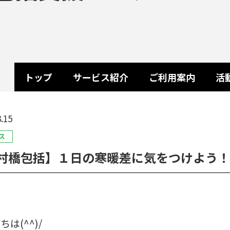
トップ
サービス紹介
ご利用案内
活
.15
ス
村橋包括】１日の寒暖差に気をつけよう！
は(^^)/