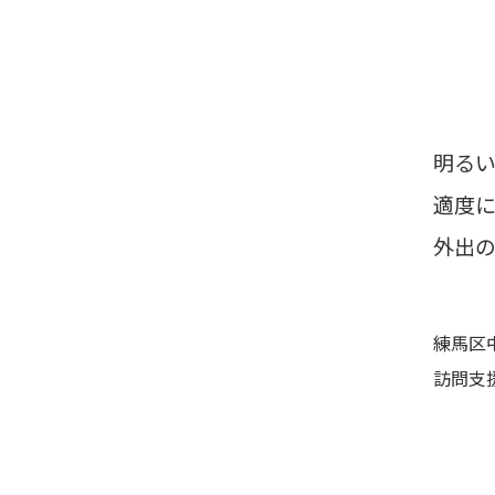
明る
適度
外出
練馬区
訪問支