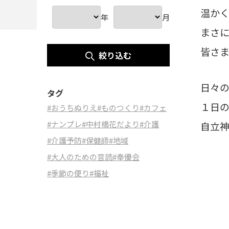
温か
年
月
まさ
皆さ
絞り込む
日々
タグ
１日の
#おうちぬりえ
#ものつくり
#カフェ
#ナンプレ
#中村橋花だより
#介護
自立
#介護予防
#保健師
#地域
#大人のための音読
#奉優会
#季節の便り
#福祉