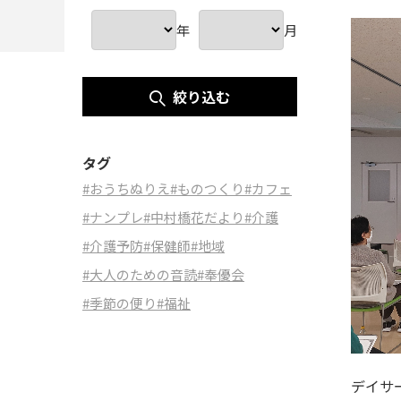
年
月
絞り込む
タグ
#おうちぬりえ
#ものつくり
#カフェ
#ナンプレ
#中村橋花だより
#介護
#介護予防
#保健師
#地域
#大人のための音読
#奉優会
#季節の便り
#福祉
デイサ