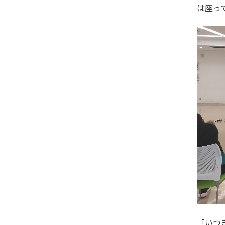
は座っ
「いつ