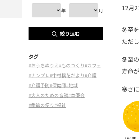
12月
年
月
冬至
絞り込む
ただ
タグ
冬至
#おうちぬりえ
#ものつくり
#カフェ
寿命
#ナンプレ
#中村橋花だより
#介護
#介護予防
#保健師
#地域
寒さ
#大人のための音読
#奉優会
#季節の便り
#福祉