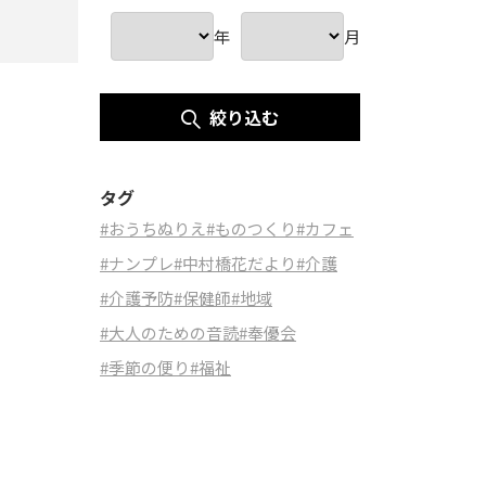
年
月
絞り込む
タグ
#おうちぬりえ
#ものつくり
#カフェ
#ナンプレ
#中村橋花だより
#介護
#介護予防
#保健師
#地域
#大人のための音読
#奉優会
#季節の便り
#福祉