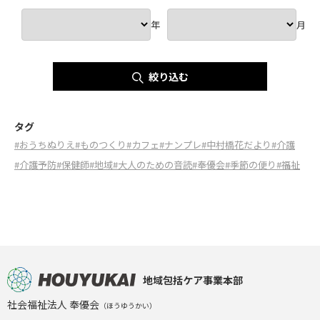
年
月
絞り込む
タグ
#おうちぬりえ
#ものつくり
#カフェ
#ナンプレ
#中村橋花だより
#介護
#介護予防
#保健師
#地域
#大人のための音読
#奉優会
#季節の便り
#福祉
地域包括ケア事業本部
社会福祉法人 奉優会
（ほうゆうかい）