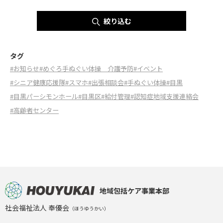
絞り込む
タグ
#お知らせ
#めぐろ手ぬぐい体操 介護予防
#イベント
#シニア健康応援隊
#スマホ
#出張相談会
#手ぬぐい体操
#目黒
#目黒パーシモンホール
#目黒区
#給付管理
#認知症地域支援連絡会
#高齢者センター
地域包括ケア事業本部
社会福祉法人 奉優会
（ほうゆうかい）