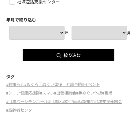
地域包括支援センター
年月で絞り込む
年
月
絞り込む
タグ
#お知らせ
#めぐろ手ぬぐい体操 介護予防
#イベント
#シニア健康応援隊
#スマホ
#出張相談会
#手ぬぐい体操
#目黒
#目黒パーシモンホール
#目黒区
#給付管理
#認知症地域支援連絡会
#高齢者センター