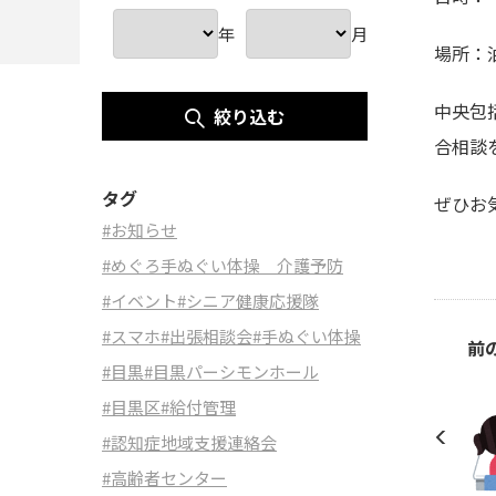
年
月
場所：
中央包
絞り込む
合相談
タグ
ぜひお
#お知らせ
#めぐろ手ぬぐい体操 介護予防
#イベント
#シニア健康応援隊
#スマホ
#出張相談会
#手ぬぐい体操
前
#目黒
#目黒パーシモンホール
#目黒区
#給付管理
#認知症地域支援連絡会
#高齢者センター