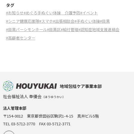
タグ
#お知らせ
#めぐろ手ぬぐい体操 介護予防
#イベント
#シニア健康応援隊
#スマホ
#出張相談会
#手ぬぐい体操
#目黒
#目黒パーシモンホール
#目黒区
#給付管理
#認知症地域支援連絡会
#高齢者センター
地域包括ケア事業本部
社会福祉法人 奉優会
（ほうゆうかい）
法人管理本部
〒154-0012 東京都世田谷区駒沢1-4-15 真井ビル5階
TEL 03-5712-3770 FAX 03-5712-3771