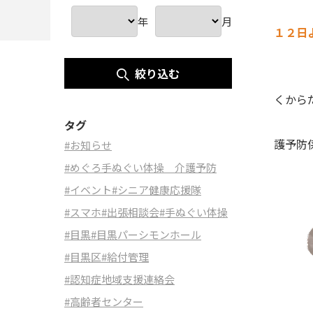
年
月
１２日
目黒
絞り込む
現在
タグ
護
#お知らせ
#めぐろ手ぬぐい体操 介護予防
#イベント
#シニア健康応援隊
#スマホ
#出張相談会
#手ぬぐい体操
#目黒
#目黒パーシモンホール
#目黒区
#給付管理
#認知症地域支援連絡会
#高齢者センター