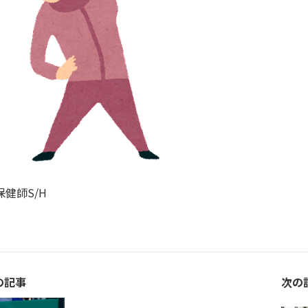
師S/H
の記事
次の