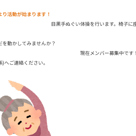
より活動が始まります！
手ぬぐい体操を行います。椅子に座
毎週金曜日、仲間
くからだを動かし
メンバー募集中です！ご希望の方は、☎572
予防係)へご連絡