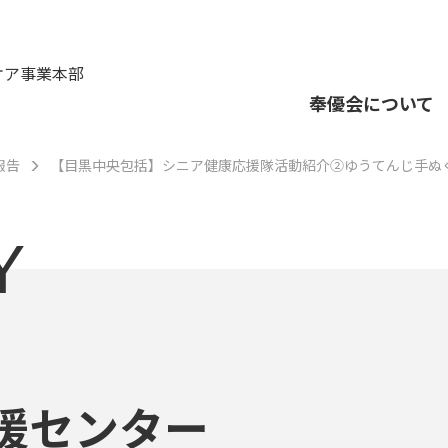
ケア事業本部
奉優会について
報告
【目黒中央包括】シニア健康応援隊活動紹介②ゆうてんじ手ぬ
Y
援センター