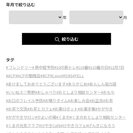
年月で絞り込む
年
月
絞り込む
タグ
# フレンドリー
# 熱中症予防
#10の筋トレ
#110番
#110番の日
#12月7日
#ACP
#ACPの勉強会
#BCP
#Lovot
#SNS
#YELL
#あけましておめでとうございます
#あらかじめ
#あんしん協力店
#いいねえ♡熊野
#おしゃべり
#おとしより相談センター
#おもち
#お口のフレイル予防
#お喋りタイム
#お楽しみ会
#お正月
#お茶
#お茶で交流
#お茶とカフェ
#お薬ロボット
#お薬手帳
#かがやき
#かがやきサロン
#かよいの場
#くまの
#くまのおとしより相談センター
#くまの元気クラブ
#けやきCafé
#けやきカフェ
#げんきになろう