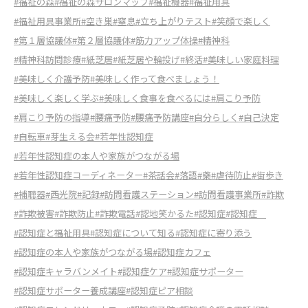
#福祉の森
#福祉の森サロンマップ
#福祉機器
#福祉用具
#福祉用具事業所
#空き巣
#窒息
#立ち上がりテスト
#笑顔で楽しく
#第１層協議体
#第２層協議体
#筋力アップ体操
#精神科
#精神科訪問診療
#紙芝居
#紙芝居や輪投げ
#終活
#美味しい家庭料理
#美味しく介護予防
#美味しく作って食べましょう！
#美味しく楽しく学ぶ
#美味しく食事を食べるには
#肩こり予防
#肩こり予防の指導
#腰痛予防
#腰痛予防講座
#自分らしく
#自己決定
#自転車
#芽生える会
#若年性認知症
#若年性認知症の本人や家族がつながる場
#若年性認知症コーディネーター
#茶話会
#落語
#藥
#虐待防止
#街歩き
#補聴器
#西光院
#記録
#訪問看護ステーション
#訪問看護事業所
#詐欺
#詐欺被害
#詐欺防止
#詐欺電話
#認地笑かるた
#認知症
#認知症
#認知症と福祉用具
#認知症について知る
#認知症に寄り添う
#認知症の本人や家族がつながる場
#認知症カフェ
#認知症キャラバンメイト
#認知症ケア
#認知症サポーター
#認知症サポーター養成講座
#認知症ピア相談