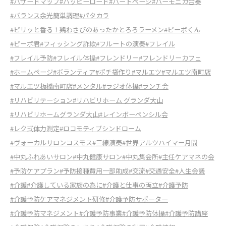
#ハザードマップ
#ハッピーロード
#ハートページ
#ハーモニカ合奏
#バランス余光簡単調理
#パタカラ
#ピリッと香る！鶏わさびのあったかとろろラーメン
#ピーポくん
#ピーポ君
#フィッシング詐欺
#フルートの演奏
#フレイル
#フレイル予防
#フレイル体操
#フレンドリー
#フレンドリーカフェ
#ホームページ
#ボランティア
#ポチ袋作り
#マルエツ
#マルエツ南町店
#マルエツ板橋南町店
#メンタル
#ラジオ体操
#ランチ会
#リハビリテーション
#リハビリホーム グランダ大山
#リハビリホームグランダ大山
#レインボーペンシル会
#レク式体力測定
#ロコモティブシンドローム
#ヴォーカルサロンコスモス
#三線演奏
#世界アルツハイマー月間
#中丸ふれあいサロン
#中丸健康サロン
#中丸集会所
#主任ケアマネの会
#予防ケアプラン
#予防接種費用一部助成
#交流
#交通安全
#人生会議
#介護
#介護している家族の為に
#介護と仕事の両立
#介護予防
#介護予防ケアマネジメント研修
#介護予防サポーター
#介護予防マネジメント
#介護予防事業
#介護予防体操
#介護予防講座