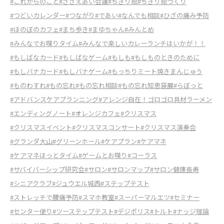
#これからのこと
#ささえあい会議
#ちぎり絵
#ちぎり絵づくり
#つどいカレンダー
#つながり
#であい
#なんでも相談
#ひざの痛み予防
#ほのぼのカフェ
#まち歩き
#まゆちゃん
#みんとめ
#みんなでお喋りタイム
#みんなで楽しいカレーランチはいかが！！
#もしばなカード
#もしばなゲーム
#もしも
#もしものときのために
#もしバナカード
#もしバナゲーム
#もっちりミート焼きまんじゅう
#ものわすれ
#もの忘れ
#もの忘れ相談
#もの忘れ知恵袋展
#らぼっと
#アドバンスケアプランニング
#アレンジ自在！ゴロゴロ具材ラーメン
#エンディングノート
#オレンジカフェ
#クリスマス
#クリスマスイベント
#クリスマスコンサート
#クリスマス演奏会
#グランダ大山
#グリーンホール
#ケアプラン
#ケアマネ
#ケアマネほっとタイム
#ゲームとお喋り
#コーラス
#サバイバーシップ研究会
#サロン
#サロンマップ
#サロン健康長寿
#シニアクラブ
#ジュウエル城西
#ステップテスト
#ストレッチで腰痛予防
#スマホ教室
#スーパーマルエツ
#セミナー
#センター便り
#ツーステップテスト
#デジポリス
#トルト
#ナッジ理論