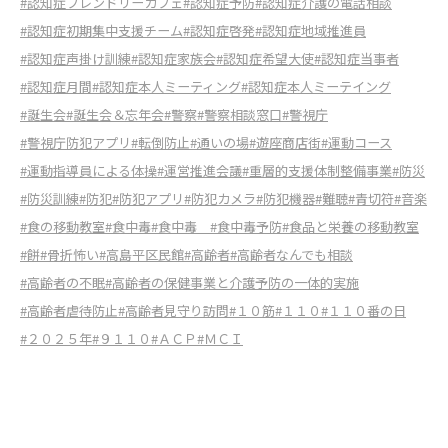
#認知症フレンドリーカフェ
#認知症予防
#認知症介護の電話相談
#認知症初期集中支援チーム
#認知症啓発
#認知症地域推進員
#認知症声掛け訓練
#認知症家族会
#認知症希望大使
#認知症当事者
#認知症月間
#認知症本人ミーティング
#認知症本人ミーテイング
#誕生会
#誕生会＆忘年会
#警察
#警察相談窓口
#警視庁
#警視庁防犯アプリ
#転倒防止
#通いの場
#遊座商店街
#運動コース
#運動指導員による体操
#運営推進会議
#重層的支援体制整備事業
#防災
#防災訓練
#防犯
#防犯アプリ
#防犯カメラ
#防犯機器
#難聴
#青切符
#音楽
#食の移動教室
#食中毒
#食中毒
#食中毒予防
#食品と栄養の移動教室
#餅
#骨折怖い
#高島平区民館
#高齢者
#高齢者なんでも相談
#高齢者の不眠
#高齢者の保健事業と介護予防の一体的実施
#高齢者虐待防止
#高齢者見守り訪問
#１０筋
#１１０
#１１０番の日
#２０２５年
#９１１０
#ＡＣＰ
#ＭＣＩ