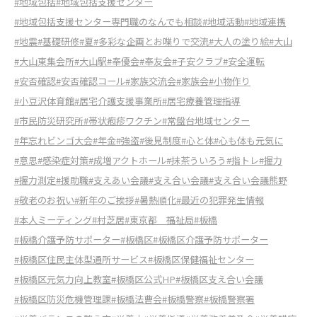
#地域包括
#地域包括支援センター
#地域包括支援センター専門職のなんでも相談
#地域活動
#地域連携
#地震
#基礎研修
#夏
#多彩な企画とお喋りで交流
#大人の塗り絵
#大山
#大山東集会所
#大山駅
#奉優会
#奉友会
#子安クラブ
#安全運転
#安否確認
#安否確認コール
#家族交流会
#家族会
#小物作り
#小豆沢体育館
#居宅介護支援事業所
#居宅療養管理指導
#市民防災研究所
#帯状疱疹ワクチン
#常盤台地域センター
#年忘れビンゴ大会
#年金
#強盗
#後見制度
#心と体
#心も体も元気に
#意思
#感染症対策
#成増アクトホール
#抹茶ういろう
#指トレ
#握力
#握力測定
#援助職
#支えあい会議
#支え合い会議
#支え合い会議熊野
#敬老のお祝い
#新年のご挨拶
#暑熱順化
#最近の犯罪発生情報
#本人ミーティング
#村芝居
#東京都 福祉局
#板橋
#板橋介護予防サポーター
#板橋区
#板橋区介護予防サポーター
#板橋区住民主体型通所サービス
#板橋区保健福祉センター
#板橋区元気力向上教室
#板橋区公式HP
#板橋区支え合い会議
#板橋区防災危機管理課
#板橋法曹会
#板橋警察
#板橋警察署