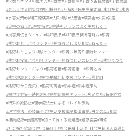
#栄養バランスの整え方
#栄養士
#栄養指導
#栄養改善普及会
#栄養講座
#楽しく作る防災食
#権利擁護
#歩行解析
#民生児童委員
#水分補給
#水害
#水害対策
#沖縄三線演奏
#法律相談
#法曹会
#演奏会
#火災
#災害
#災害の備え
#災害対策
#災害時もバランスよく美味しく！
#災害用伝言ダイヤル
#無印良品
#無印良品板橋南町22
#熊野
#熊野おとしよりセンター
#熊野おとしより相談sねんたー
#熊野おとしより相談センター
#熊野お年寄り相談センター
#熊野お投資より相談センター
#熊野つどいカレンダー
#熊野まつり
#熊野センターだより
#熊野包括
#熊野包括
#熊野地域
#熊野地域センター
#熊野地域包括支援センター
#熊野町
#熊野町から元気に
#熊野町寿会
#熱中症
#熱中症予防
#熱中症対策一時休憩所
#熱中症警戒アラート
#片足立ち
#特殊詐欺
#特殊詐欺防止
#理学療法士によるフレイル予防
#理学療法士の膝痛予防
#生活支援体制整備事業
#白金の森
#相談
#相談記録
#看護実習
#知って得する認知症
#知恵袋展
#研修
#社会福祉協議会
#社会福祉士
#社会福祉士研修
#社会福祉法人奉優会