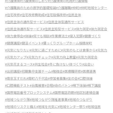
#介護保険
#介護保険のしおり
#介護保険の利用
#介護情報
#介護職員のための医学的基礎知識
#介護離職
#仲町
#仲町地域センター
#住宅改修
#住宅改修費助成
#住宅設備改修
#住民主体
#住民主体の通所型サービス
#住民主体型通所サービス
#住民主体通所型サービス
#住民主知型サービス
#体力測定
#体力測定会
#体力食停会
#体操
#何でも相談
#作業療法士
#侵入犯罪
#健康づくり
#健康講座
#健活イベント
#優っくりグループホーム板橋栄町
#元気になりたい
#元気に過ごすために
#元気のもとは食事から
#元気力
#元気力アップ
#元気力チェック
#元気力向上教室
#元気力測定会
#元気花まるコース
#共生社会
#冬に負けない体づくり
#出会い
#出前講座
#初期集中支援チーム
#勉強会
#医療職研修
#医療連携
#南京玉すだれ
#南町八千代会
#参加者募集
#友の会
#口腔体操
#口腔機能テスト
#台風被害
#合唱
#命のバトン
#嚥下体操
#嚥下講座
#国際電話番号ブロックシステム
#国際電話詐欺
#地区別連絡会議
#地域つながり隊
#地域つながり隊推進事業
#地域のつながり
#地域のリスクと備え
#地域を元気に
#地域センター祭り
#地域住民