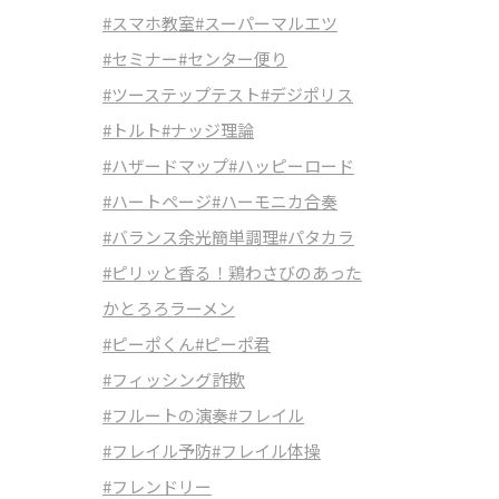
#スマホ教室
#スーパーマルエツ
#セミナー
#センター便り
#ツーステップテスト
#デジポリス
#トルト
#ナッジ理論
#ハザードマップ
#ハッピーロード
#ハートページ
#ハーモニカ合奏
#バランス余光簡単調理
#パタカラ
#ピリッと香る！鶏わさびのあった
かとろろラーメン
#ピーポくん
#ピーポ君
#フィッシング詐欺
#フルートの演奏
#フレイル
#フレイル予防
#フレイル体操
#フレンドリー