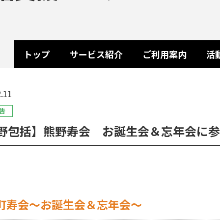
トップ
サービス紹介
ご利用案内
活
.11
告
野包括】熊野寿会 お誕生会＆忘年会に参
町寿会～お誕生会＆忘年会～