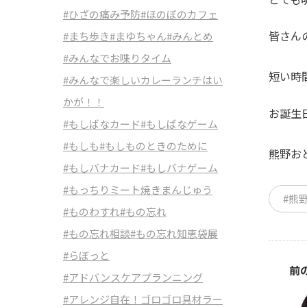
#ひざの痛み予防
#ほのぼのカフェ
皆さん
#まち歩き
#まゆちゃん
#みんとめ
#みんなでお喋りタイム
短い時
#みんなで楽しいカレーランチはい
かが！！
お誕生
#もしばなカード
#もしばなゲーム
#もしも
#もしものときのために
熊野おと
#もしバナカード
#もしバナゲーム
#もっちりミート焼きまんじゅう
#熊
#ものわすれ
#もの忘れ
#もの忘れ相談
#もの忘れ知恵袋展
#らぼっと
前
#アドバンスケアプランニング
#アレンジ自在！ゴロゴロ具材ラー