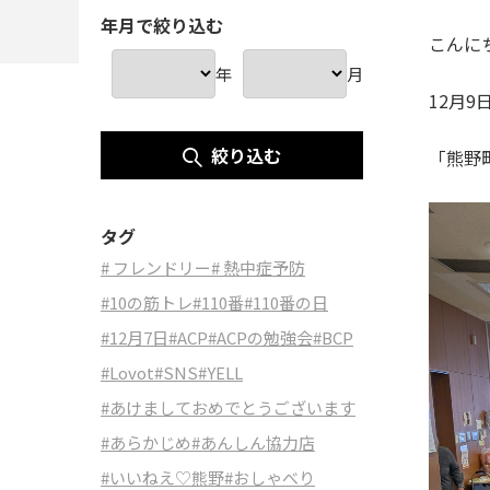
年月で絞り込む
こんに
年
月
12月
絞り込む
「熊野
タグ
# フレンドリー
# 熱中症予防
#10の筋トレ
#110番
#110番の日
#12月7日
#ACP
#ACPの勉強会
#BCP
#Lovot
#SNS
#YELL
#あけましておめでとうございます
#あらかじめ
#あんしん協力店
#いいねえ♡熊野
#おしゃべり