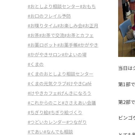
#おとしより相談センター
#おもち
#お口のフレイル予防
#お喋りタイム
#お楽しみ会
#お正月
#お茶
#お茶で交流
#お茶とカフェ
#お薬ロボット
#お薬手帳
#かがやき
#かがやきサロン
#かよいの場
#くまの
当日は
#くまのおとしより相談センター
#くまの元気クラブ
#けやきCafé
第1部で
#けやきカフェ
#げんきになろう
第2部
#これからのこと
#ささえあい会議
#ちぎり絵
#ちぎり絵づくり
ビンゴ
#つどいカレンダー
#つながり
#であい
#なんでも相談
とても