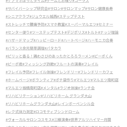
#ケアマネほっとタイム
#ゲームとお喋り
#コーラス
#サバイバーシップ研究会
#サロン
#サロンマップ
#サロン健康長寿
#シニアクラブ
#ジュウエル城西
#ステップテスト
#ストレッチで腰痛予防
#スマホ教室
#スーパーマルエツ
#セミナー
#センター便り
#ツーステップテスト
#デジポリス
#トルト
#ナッジ理論
#ハザードマップ
#ハッピーロード
#ハートページ
#ハーモニカ合奏
#バランス余光簡単調理
#パタカラ
#ピリッと香る！鶏わさびのあったかとろろラーメン
#ピーポくん
#ピーポ君
#フィッシング詐欺
#フルートの演奏
#フレイル
#フレイル予防
#フレイル体操
#フレンドリー
#フレンドリーカフェ
#ホームページ
#ボランティア
#ポチ袋作り
#マルエツ
#マルエツ南町店
#マルエツ板橋南町店
#メンタル
#ラジオ体操
#ランチ会
#リハビリテーション
#リハビリホーム グランダ大山
#リハビリホームグランダ大山
#レインボーペンシル会
#レク式体力測定
#ロコモティブシンドローム
#ヴォーカルサロンコスモス
#三線演奏
#世界アルツハイマー月間