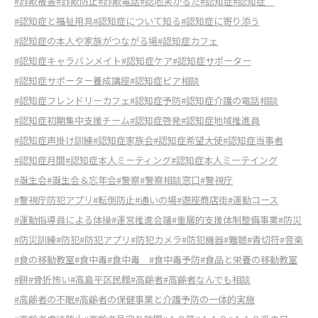
#詐欺被害
#詐欺防止
#詐欺電話
#認地笑かるた
#認知症
#認知症
#認知症と福祉用具
#認知症について知る
#認知症に寄り添う
#認知症の本人や家族がつながる場
#認知症カフェ
#認知症キャラバンメイト
#認知症ケア
#認知症サポーター
#認知症サポーター養成講座
#認知症ピア相談
#認知症フレンドリーカフェ
#認知症予防
#認知症介護の電話相談
#認知症初期集中支援チーム
#認知症啓発
#認知症地域推進員
#認知症声掛け訓練
#認知症家族会
#認知症希望大使
#認知症当事者
#認知症月間
#認知症本人ミーティング
#認知症本人ミーテイング
#誕生会
#誕生会＆忘年会
#警察
#警察相談窓口
#警視庁
#警視庁防犯アプリ
#転倒防止
#通いの場
#遊座商店街
#運動コース
#運動指導員による体操
#運営推進会議
#重層的支援体制整備事業
#防災
#防災訓練
#防犯
#防犯アプリ
#防犯カメラ
#防犯機器
#難聴
#青切符
#音楽
#食の移動教室
#食中毒
#食中毒
#食中毒予防
#食品と栄養の移動教室
#餅
#骨折怖い
#高島平区民館
#高齢者
#高齢者なんでも相談
#高齢者の不眠
#高齢者の保健事業と介護予防の一体的実施