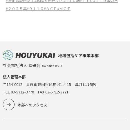
#高齢者虐待防止
#高齢者見守り訪問
#１０筋
#１１０
#１１０番の日
#２０２５年
#９１１０
#ＡＣＰ
#ＭＣＩ
地域包括ケア事業本部
社会福祉法人 奉優会
（ほうゆうかい）
法人管理本部
〒154-0012 東京都世田谷区駒沢1-4-15 真井ビル5階
TEL 03-5712-3770 FAX 03-5712-3771
本部へのアクセス