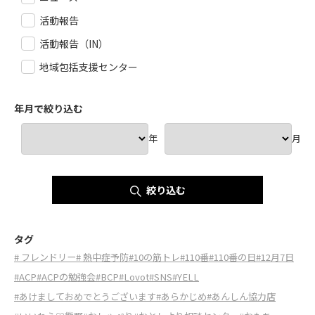
活動報告
活動報告（IN）
地域包括支援センター
年月で絞り込む
年
月
絞り込む
タグ
# フレンドリー
# 熱中症予防
#10の筋トレ
#110番
#110番の日
#12月7日
#ACP
#ACPの勉強会
#BCP
#Lovot
#SNS
#YELL
#あけましておめでとうございます
#あらかじめ
#あんしん協力店