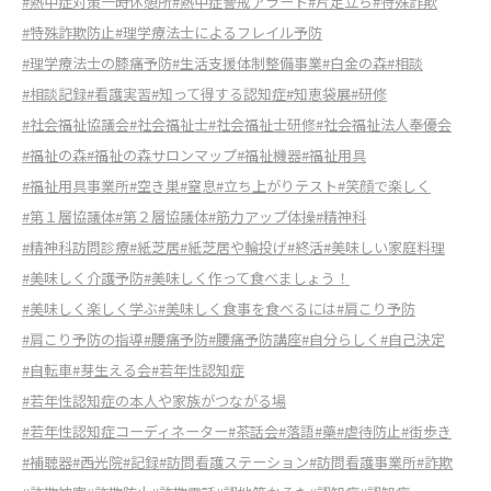
#熱中症対策一時休憩所
#熱中症警戒アラート
#片足立ち
#特殊詐欺
#特殊詐欺防止
#理学療法士によるフレイル予防
#理学療法士の膝痛予防
#生活支援体制整備事業
#白金の森
#相談
#相談記録
#看護実習
#知って得する認知症
#知恵袋展
#研修
#社会福祉協議会
#社会福祉士
#社会福祉士研修
#社会福祉法人奉優会
#福祉の森
#福祉の森サロンマップ
#福祉機器
#福祉用具
#福祉用具事業所
#空き巣
#窒息
#立ち上がりテスト
#笑顔で楽しく
#第１層協議体
#第２層協議体
#筋力アップ体操
#精神科
#精神科訪問診療
#紙芝居
#紙芝居や輪投げ
#終活
#美味しい家庭料理
#美味しく介護予防
#美味しく作って食べましょう！
#美味しく楽しく学ぶ
#美味しく食事を食べるには
#肩こり予防
#肩こり予防の指導
#腰痛予防
#腰痛予防講座
#自分らしく
#自己決定
#自転車
#芽生える会
#若年性認知症
#若年性認知症の本人や家族がつながる場
#若年性認知症コーディネーター
#茶話会
#落語
#藥
#虐待防止
#街歩き
#補聴器
#西光院
#記録
#訪問看護ステーション
#訪問看護事業所
#詐欺