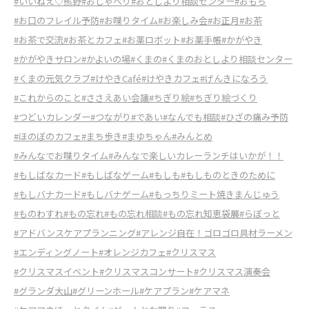
#いいねえ♡熊野
#おしゃべり
#おとしより相談センター
#おもち
#お口のフレイル予防
#お喋りタイム
#お楽しみ会
#お正月
#お茶
#お茶で交流
#お茶とカフェ
#お薬ロボット
#お薬手帳
#かがやき
#かがやきサロン
#かよいの場
#くまの
#くまのおとしより相談センター
#くまの元気クラブ
#けやきCafé
#けやきカフェ
#げんきになろう
#これからのこと
#ささえあい会議
#ちぎり絵
#ちぎり絵づくり
#つどいカレンダー
#つながり
#であい
#なんでも相談
#ひざの痛み予防
#ほのぼのカフェ
#まち歩き
#まゆちゃん
#みんとめ
#みんなでお喋りタイム
#みんなで楽しいカレーランチはいかが！！
#もしばなカード
#もしばなゲーム
#もしも
#もしものときのために
#もしバナカード
#もしバナゲーム
#もっちりミート焼きまんじゅう
#ものわすれ
#もの忘れ
#もの忘れ相談
#もの忘れ知恵袋展
#らぼっと
#アドバンスケアプランニング
#アレンジ自在！ゴロゴロ具材ラーメン
#エンディングノート
#オレンジカフェ
#クリスマス
#クリスマスイベント
#クリスマスコンサート
#クリスマス演奏会
#グランダ大山
#グリーンホール
#ケアプラン
#ケアマネ