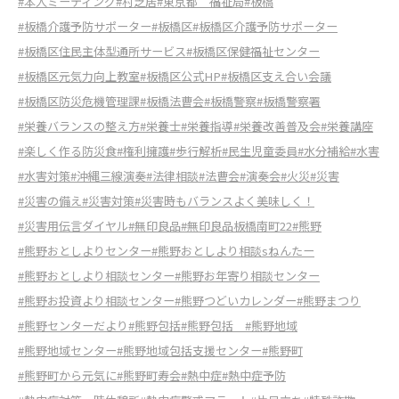
#本人ミーティング
#村芝居
#東京都 福祉局
#板橋
#板橋介護予防サポーター
#板橋区
#板橋区介護予防サポーター
#板橋区住民主体型通所サービス
#板橋区保健福祉センター
#板橋区元気力向上教室
#板橋区公式HP
#板橋区支え合い会議
#板橋区防災危機管理課
#板橋法曹会
#板橋警察
#板橋警察署
#栄養バランスの整え方
#栄養士
#栄養指導
#栄養改善普及会
#栄養講座
#楽しく作る防災食
#権利擁護
#歩行解析
#民生児童委員
#水分補給
#水害
#水害対策
#沖縄三線演奏
#法律相談
#法曹会
#演奏会
#火災
#災害
#災害の備え
#災害対策
#災害時もバランスよく美味しく！
#災害用伝言ダイヤル
#無印良品
#無印良品板橋南町22
#熊野
#熊野おとしよりセンター
#熊野おとしより相談sねんたー
#熊野おとしより相談センター
#熊野お年寄り相談センター
#熊野お投資より相談センター
#熊野つどいカレンダー
#熊野まつり
#熊野センターだより
#熊野包括
#熊野包括
#熊野地域
#熊野地域センター
#熊野地域包括支援センター
#熊野町
#熊野町から元気に
#熊野町寿会
#熱中症
#熱中症予防