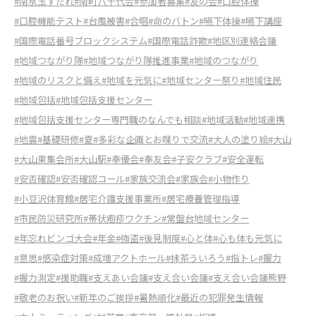
#南京玉すだれ
#南町八千代会
#参加者募集
#友の会
#口腔体操
#口腔機能テスト
#台風被害
#合唱
#命のバトン
#嚥下体操
#嚥下講座
#国際電話番号ブロックシステム
#国際電話詐欺
#地区別連絡会議
#地域つながり隊
#地域つながり隊推進事業
#地域のつながり
#地域のリスクと備え
#地域を元気に
#地域センター祭り
#地域住民
#地域包括
#地域包括支援センター
#地域包括支援センター専門職のなんでも相談
#地域活動
#地域連携
#地震
#基礎研修
#夏
#多彩な企画とお喋りで交流
#大人の塗り絵
#大山
#大山東集会所
#大山駅
#奉優会
#奉友会
#子安クラブ
#安全運転
#安否確認
#安否確認コール
#家族交流会
#家族会
#小物作り
#小豆沢体育館
#居宅介護支援事業所
#居宅療養管理指導
#市民防災研究所
#帯状疱疹ワクチン
#常盤台地域センター
#年忘れビンゴ大会
#年金
#強盗
#後見制度
#心と体
#心も体も元気に
#意思
#感染症対策
#成増アクトホール
#抹茶ういろう
#指トレ
#握力
#握力測定
#援助職
#支えあい会議
#支え合い会議
#支え合い会議熊野
#敬老のお祝い
#新年のご挨拶
#暑熱順化
#最近の犯罪発生情報