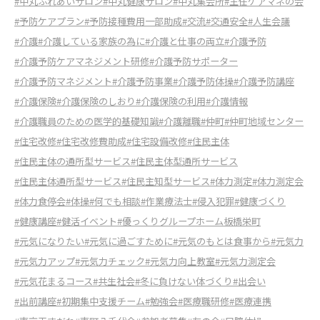
#中丸ふれあいサロン
#中丸健康サロン
#中丸集会所
#主任ケアマネの会
#予防ケアプラン
#予防接種費用一部助成
#交流
#交通安全
#人生会議
#介護
#介護している家族の為に
#介護と仕事の両立
#介護予防
#介護予防ケアマネジメント研修
#介護予防サポーター
#介護予防マネジメント
#介護予防事業
#介護予防体操
#介護予防講座
#介護保険
#介護保険のしおり
#介護保険の利用
#介護情報
#介護職員のための医学的基礎知識
#介護離職
#仲町
#仲町地域センター
#住宅改修
#住宅改修費助成
#住宅設備改修
#住民主体
#住民主体の通所型サービス
#住民主体型通所サービス
#住民主体通所型サービス
#住民主知型サービス
#体力測定
#体力測定会
#体力食停会
#体操
#何でも相談
#作業療法士
#侵入犯罪
#健康づくり
#健康講座
#健活イベント
#優っくりグループホーム板橋栄町
#元気になりたい
#元気に過ごすために
#元気のもとは食事から
#元気力
#元気力アップ
#元気力チェック
#元気力向上教室
#元気力測定会
#元気花まるコース
#共生社会
#冬に負けない体づくり
#出会い
#出前講座
#初期集中支援チーム
#勉強会
#医療職研修
#医療連携