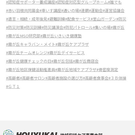
#認知症サポーター養成講座
#認知症対応型グループホーム
#誰でも
#赤い羽根共同募金
#車いす講座
#通いの場
#連鶴
#運動会
#運営協議会
#遺言・相続・成年後見
#避難訓練
#配食サービス
#里山ガーデン
#防災
#防災対策
#防災訓練
#防災講演会
#防犯パトロール
#集いの場
#霧が丘
#霧が丘MSO研究部
#霧が丘いきいき健康塾
#霧が丘キャラバン・メイト
#霧が丘ケアプラザ
#霧が丘チームオレンジ
#霧が丘デイサービス
#霧が丘健康チェックの日
#霧が丘包括
#霧が丘商店会
#霧が丘地区保健活動推進員
#霧が丘地域ケアプラザ
#骨密度測定
#高齢者
#高齢者サロン
#高齢者施設の選び方
#高齢者食事会
#３Ｂ体操
#ＧＴ１
地域包括ケア事業本部