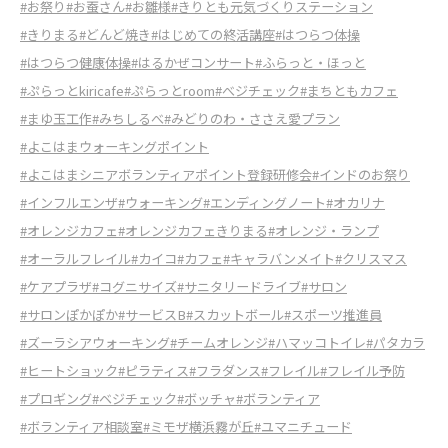
#お祭り
#お蚕さん
#お雛様
#きりとも元気づくりステーション
#きりまる
#どんど焼き
#はじめての終活講座
#はつらつ体操
#はつらつ健康体操
#はるかぜコンサート
#ふらっと・ほっと
#ぷらっとkiricafe
#ぷらっとroom
#べジチェック
#まちともカフェ
#まゆ玉工作
#みちしるべ
#みどりのわ・ささえ愛プラン
#よこはまウォーキングポイント
#よこはまシニアボランティアポイント登録研修会
#インドのお祭り
#インフルエンザ
#ウォーキング
#エンディングノート
#オカリナ
#オレンジカフェ
#オレンジカフェきりまる
#オレンジ・ランプ
#オーラルフレイル
#カイコ
#カフェ
#キャラバンメイト
#クリスマス
#ケアプラザ
#コグニサイズ
#サニタリードライブ
#サロン
#サロンぽかぽか
#サービスB
#スカットボール
#スポーツ推進員
#ズーラシアウォーキング
#チームオレンジ
#ハマッコトイレ
#パタカラ
#ヒートショック
#ピラティス
#フラダンス
#フレイル
#フレイル予防
#プロギング
#ベジチェック
#ボッチャ
#ボランティア
#ボランティア相談室
#ミモザ横浜霧が丘
#ユマニチュード