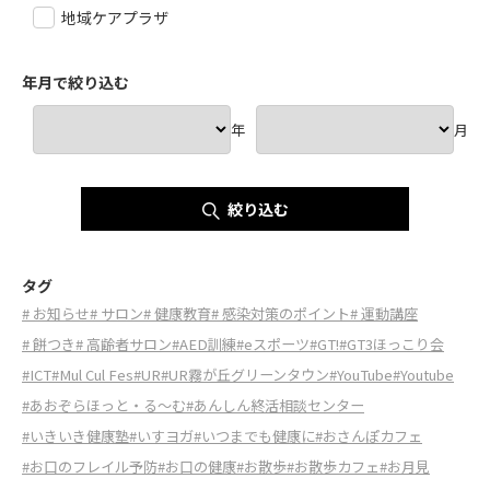
地域ケアプラザ
年月で絞り込む
年
月
絞り込む
タグ
# お知らせ
# サロン
# 健康教育
# 感染対策のポイント
# 運動講座
# 餅つき
# 高齢者サロン
#AED訓練
#eスポーツ
#GT!
#GT3ほっこり会
#ICT
#Mul Cul Fes
#UR
#UR霧が丘グリーンタウン
#YouTube
#Youtube
#あおぞらほっと・る～む
#あんしん終活相談センター
#いきいき健康塾
#いすヨガ
#いつまでも健康に
#おさんぽカフェ
#お口のフレイル予防
#お口の健康
#お散歩
#お散歩カフェ
#お月見