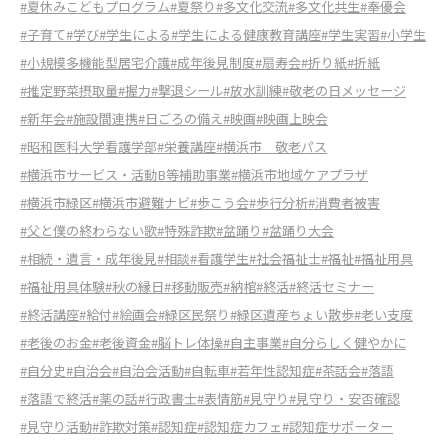
#夏休みこどもプログラム
#夏祭り
#多文化交流
#多文化共生
#奉優会
#子育て
#学び
#学生による
#学生による健康教育講座
#学生実習
#小学生
#小規模多機能型居宅介護
#成年後見制度
#扇寿会
#折り紙
#折紙
#推定野菜摂取量
#握力
#撃退シール
#放水訓練
#敬老の日メッセージ
#新年会
#施設間連携
#日ごろの備え
#映画
#映画上映会
#昭和医科大学看護学部
#栄養講座
#横浜市 敬老パス
#横浜市サービス・活動B等補助事業
#横浜市地域ケアプラザ
#横浜市緑区
#横浜市避難ナビ
#歩こう会
#歩行分析
#消費者被害
#父と僕の終わらない歌
#特殊詐欺
#盆踊り
#盆踊り大会
#相続・遺言・成年後見
#相談
#看護学生
#社会福祉士
#福祉
#福祉用具
#福祉用具体験
#秋の縁日
#移動販売
#納棺
#終活
#終活セミナー
#終活講座
#給付
#絵画会
#緑区民祭り
#緑区遺産ちょい散歩
#老い支度
#老後のお金
#老後資金
#脳トレ体操
#自主事業
#自分らしく健やかに
#自分史
#自治会
#自治会活動
#自転車
#若年性認知症
#茶話会
#落語
#落語で終活
#薬の話
#行政書士
#表情筋
#見守り
#見守り・安否確認
#見守り活動
#詐欺対策
#認知症
#認知症カフェ
#認知症サポーター