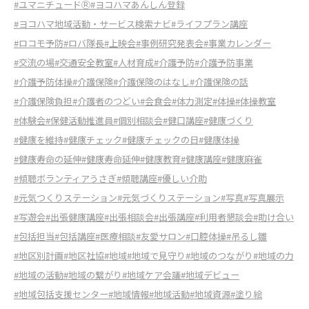
#ユマニチュードⓇ
#ヨコハマあんしん登録
#ヨコハマ地域活動・サービス検索ナビ
#ライフプラン講座
#ロコモ予防
#ロバ隊長
#上映会
#事例研究発表会
#事業カレンダー
#交流の場
#交通安全教室
#人材育成
#介護予防
#介護予防事業
#介護予防体操
#介護保険
#介護保険のはなし
#介護保険の話
#介護保険負担
#介護者のつどい
#会食会
#体力測定
#体操
#体操教室
#体験会
#保健活動推進員
#個別相談会
#健口講座
#健康づくり
#健康を維持
#健康チェック
#健康チェックの日
#健康体操
#健康寿命の延伸
#健康寿命延伸
#健康教育
#健康講座
#健康麻雀
#傾聴ボランティアうさぎ
#傾聴講座
#優しい介助
#元気つくりステーション
#元気づくりステーション
#写真
#写真展示
#写遊会
#出張健康講座
#出張相談会
#出張講座
#利用者懇談会
#助け合い
#包括担当
#包括講座
#医療相談
#友愛サロン
#口腔体操
#吊るし雛
#地区別計画
#地区社協
#地域
#地域で見守り
#地域のつながり
#地域の力
#地域の活動
#地域の繋がり
#地域ケア会議
#地域デビュー
#地域包括支援センター
#地域情報
#地域活動
#地域資源
#塗り絵