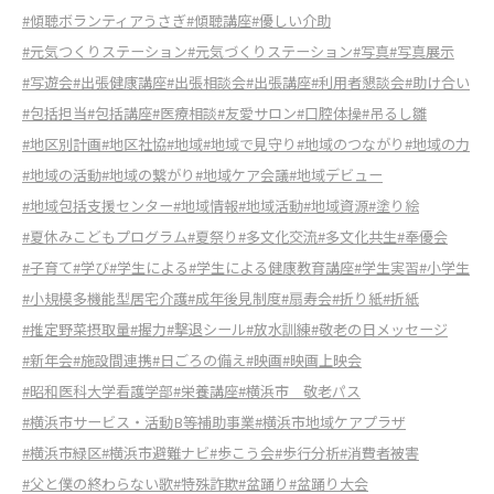
#傾聴ボランティアうさぎ
#傾聴講座
#優しい介助
#元気つくりステーション
#元気づくりステーション
#写真
#写真展示
#写遊会
#出張健康講座
#出張相談会
#出張講座
#利用者懇談会
#助け合い
#包括担当
#包括講座
#医療相談
#友愛サロン
#口腔体操
#吊るし雛
#地区別計画
#地区社協
#地域
#地域で見守り
#地域のつながり
#地域の力
#地域の活動
#地域の繋がり
#地域ケア会議
#地域デビュー
#地域包括支援センター
#地域情報
#地域活動
#地域資源
#塗り絵
#夏休みこどもプログラム
#夏祭り
#多文化交流
#多文化共生
#奉優会
#子育て
#学び
#学生による
#学生による健康教育講座
#学生実習
#小学生
#小規模多機能型居宅介護
#成年後見制度
#扇寿会
#折り紙
#折紙
#推定野菜摂取量
#握力
#撃退シール
#放水訓練
#敬老の日メッセージ
#新年会
#施設間連携
#日ごろの備え
#映画
#映画上映会
#昭和医科大学看護学部
#栄養講座
#横浜市 敬老パス
#横浜市サービス・活動B等補助事業
#横浜市地域ケアプラザ
#横浜市緑区
#横浜市避難ナビ
#歩こう会
#歩行分析
#消費者被害
#父と僕の終わらない歌
#特殊詐欺
#盆踊り
#盆踊り大会