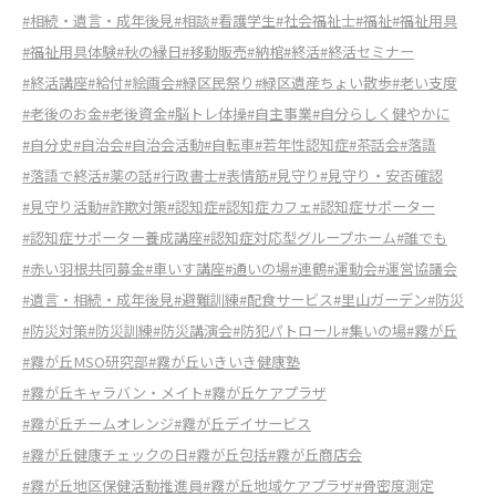
#相続・遺言・成年後見
#相談
#看護学生
#社会福祉士
#福祉
#福祉用具
#福祉用具体験
#秋の縁日
#移動販売
#納棺
#終活
#終活セミナー
#終活講座
#給付
#絵画会
#緑区民祭り
#緑区遺産ちょい散歩
#老い支度
#老後のお金
#老後資金
#脳トレ体操
#自主事業
#自分らしく健やかに
#自分史
#自治会
#自治会活動
#自転車
#若年性認知症
#茶話会
#落語
#落語で終活
#薬の話
#行政書士
#表情筋
#見守り
#見守り・安否確認
#見守り活動
#詐欺対策
#認知症
#認知症カフェ
#認知症サポーター
#認知症サポーター養成講座
#認知症対応型グループホーム
#誰でも
#赤い羽根共同募金
#車いす講座
#通いの場
#連鶴
#運動会
#運営協議会
#遺言・相続・成年後見
#避難訓練
#配食サービス
#里山ガーデン
#防災
#防災対策
#防災訓練
#防災講演会
#防犯パトロール
#集いの場
#霧が丘
#霧が丘MSO研究部
#霧が丘いきいき健康塾
#霧が丘キャラバン・メイト
#霧が丘ケアプラザ
#霧が丘チームオレンジ
#霧が丘デイサービス
#霧が丘健康チェックの日
#霧が丘包括
#霧が丘商店会
#霧が丘地区保健活動推進員
#霧が丘地域ケアプラザ
#骨密度測定