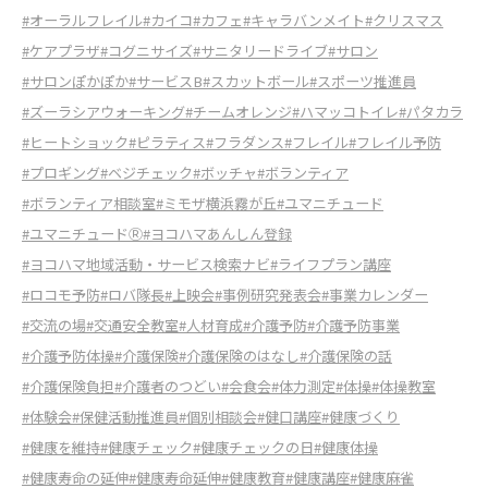
#オーラルフレイル
#カイコ
#カフェ
#キャラバンメイト
#クリスマス
#ケアプラザ
#コグニサイズ
#サニタリードライブ
#サロン
#サロンぽかぽか
#サービスB
#スカットボール
#スポーツ推進員
#ズーラシアウォーキング
#チームオレンジ
#ハマッコトイレ
#パタカラ
#ヒートショック
#ピラティス
#フラダンス
#フレイル
#フレイル予防
#プロギング
#ベジチェック
#ボッチャ
#ボランティア
#ボランティア相談室
#ミモザ横浜霧が丘
#ユマニチュード
#ユマニチュードⓇ
#ヨコハマあんしん登録
#ヨコハマ地域活動・サービス検索ナビ
#ライフプラン講座
#ロコモ予防
#ロバ隊長
#上映会
#事例研究発表会
#事業カレンダー
#交流の場
#交通安全教室
#人材育成
#介護予防
#介護予防事業
#介護予防体操
#介護保険
#介護保険のはなし
#介護保険の話
#介護保険負担
#介護者のつどい
#会食会
#体力測定
#体操
#体操教室
#体験会
#保健活動推進員
#個別相談会
#健口講座
#健康づくり
#健康を維持
#健康チェック
#健康チェックの日
#健康体操
#健康寿命の延伸
#健康寿命延伸
#健康教育
#健康講座
#健康麻雀