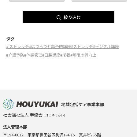
絞り込む
タグ
# ストレッチ
#はつらつ介護予防講座
#ストレッチ
#デジタル講座
#介護予防
#体調管理
#口腔講座
#栄養
#睡眠の質向上
地域包括ケア事業本部
社会福祉法人 奉優会
（ほうゆうかい）
法人管理本部
〒154-0012 東京都世田谷区駒沢1-4-15 真井ビル5階