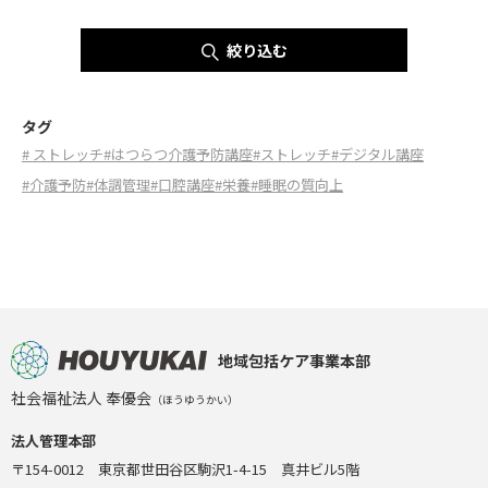
絞り込む
タグ
# ストレッチ
#はつらつ介護予防講座
#ストレッチ
#デジタル講座
#介護予防
#体調管理
#口腔講座
#栄養
#睡眠の質向上
地域包括ケア事業本部
社会福祉法人 奉優会
（ほうゆうかい）
法人管理本部
〒154-0012 東京都世田谷区駒沢1-4-15 真井ビル5階