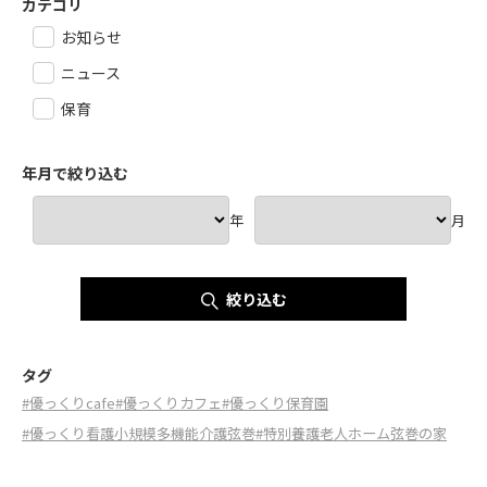
カテゴリ
お知らせ
ニュース
保育
年月で絞り込む
年
月
絞り込む
タグ
#優っくりcafe
#優っくりカフェ
#優っくり保育園
#優っくり看護小規模多機能介護弦巻
#特別養護老人ホーム弦巻の家