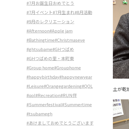
#7月お誕生日おめでとう
#7月イベント
#7月生まれ
#8月活動
#9月のレクリエーション
#Afternoon
#Apple jam
#Bathingtime
#Christmaseve
#ghtsubame
#GHつばめ
#GHつばめの里・本町東
#Group home
#Grouphome
#happybirthday
#happynewyear
#Leisure
#Orangegardening
#QOL
土が乾
#qol
#Recreation
#RUN伴
#Summerfestival
#Summertime
#tsubamegh
#あけましておめでとうございます