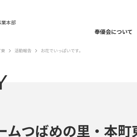
事業本部
奉優会について
町東
活動報告
お花でいっぱいです。
Y
ームつばめの里・本町