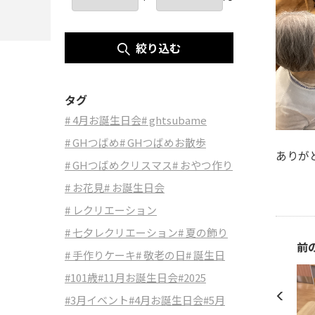
絞り込む
タグ
# 4月お誕生日会
# ghtsubame
# GHつばめ
# GHつばめお散歩
ありが
# GHつばめクリスマス
# おやつ作り
# お花見
# お誕生日会
# レクリエーション
# 七夕レクリエーション
# 夏の飾り
前
# 手作りケーキ
# 敬老の日
# 誕生日
#101歳
#11月お誕生日会
#2025
#3月イベント
#4月お誕生日会
#5月