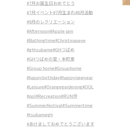
#7月お誕生日おめでとう
#7月イベント
#7月生まれ
#8月活動
#9月のレクリエーション
#Afternoon
#Apple jam
#Bathingtime
#Christmaseve
#ghtsubame
#GHつばめ
#GHつばめの里・本町東
#Group home
#Grouphome
#happybirthday
#happynewyear
#Leisure
#Orangegardening
#QOL
#qol
#Recreation
#RUN伴
#Summerfestival
#Summertime
#tsubamegh
#あけましておめでとうございます