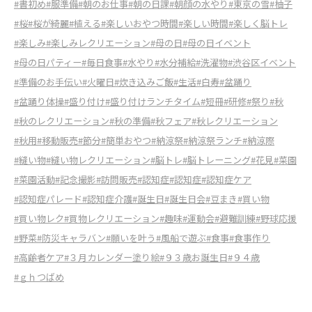
#書初め
#服準備
#朝のお仕事
#朝の日課
#朝顔の水やり
#東京の雪
#柚子
#桜
#桜が綺麗
#植える
#楽しいおやつ時間
#楽しい時間
#楽しく脳トレ
#楽しみ
#楽しみレクリエーション
#母の日
#母の日イベント
#母の日パティー
#毎日食事
#水やり
#水分補給
#洗濯物
#渋谷区イベント
#準備のお手伝い
#火曜日
#炊き込みご飯
#生活
#白寿
#盆踊り
#盆踊り体操
#盛り付け
#盛り付けランチタイム
#短冊
#研修
#祭り
#秋
#秋のレクリエーション
#秋の準備
#秋フェア
#秋レクリエーション
#秋用
#移動販売
#節分
#簡単おやつ
#納涼祭
#納涼祭ランチ
#納涼際
#縫い物
#縫い物レクリエーション
#脳トレ
#脳トレーニング
#花見
#菜園
#菜園活動
#記念撮影
#訪問販売
#認知症
#認知症
#認知症ケア
#認知症パレード
#認知症介護
#誕生日
#誕生日会
#豆まき
#買い物
#買い物レク
#買物レクリエーション
#趣味
#運動会
#避難訓練
#野球応援
#野菜
#防災キャラバン
#願いを叶う
#風船で遊ぶ
#食事
#食事作り
#高齢者ケア
#３月カレンダー塗り絵
#９３歳お誕生日
#９４歳
#ｇｈつばめ