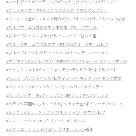
#カードゲーム
#ガーデニング
#クッキングイベント
#クリスマス
#クリスマスケーキ
#クリスマスソング
#クリスマスツリー
#クリスマス会
#クリスマス飾り
#グルプホーム
#グルプホームつばめ
#グルプホームつばめの里・本町東
#グループホーム
#グループホームつばめ
#グループホームつばめの里
#グループホームつばめの里・本町東
#グループホームレク
#グループホームレクリエーション
#ケーキデコレーション
#ケーキ作り
#コスモス
#スイカ割り
#スイスチャード
#スイートポテト
#チェックリスト
#チョコフォンデュ
#テレビ体操
#ネイルアート
#ハッピーバレンタイン
#ハロウィン
#バイキング
#バイキング昼食
#バレンタイン
#バレンタインおやつ
#バレンタインデー
#バースディケーキ
#フィリピン料理
#プリン
#ヘアアレンジ
#ベランダ菜園
#ホットケーキ
#ボッチャ大会
#ポインセチア
#メニュ
#メリクリ
#メリークリスマス
#モンテッソーリケア
#レク
#レクリエーション
#レクリエーションゲーム
#レクリエーションタイム
#レクリエーション新年