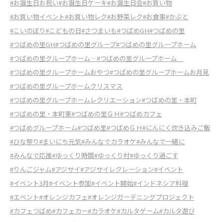
#お誕生日お祝い
#お誕生日ケーキ
#お誕生日会
#お買い物
#お買い物イベント
#お買い物レク
#お野菜レク
#お食事
#かぶと
#こいのぼり
#こどもの日
#さつまいも
#つばめGH
#つばめの里
#つばめの里GH
#つばめの里グループ
#つばめの里グループホーム
#つばめの里グループホーム―
#つばめの里グループホーム
#つばめの里グループホームおやつ
#つばめの里グループホームお月見
#つばめの里グループホームクリスマス
#つばめの里グループホームレクリエーション
#つばめの里・本町
#つばめの里・本町東
#つばめの里ＧＨ
#つばめカフェ
#つばめグループホーム
#つばめ里
#つばめＧＨ
#にんにく炊き込みご飯
#ひな祭り
#まいにち元気
#みんなでカラオケ
#みんなで一緒に
#みんなで応援
#ゆっくり時間
#ゆっくり村
#ゆっくり過ごす
#りんごジャム
#アジサイ
#アジサイレクレーション
#イベント
#イベント3月
#イベント参加
#イベント開始
#インドネシア料理
#エベント
#オレンジカフェ
#オレンジガーデニングプロジェクト
#カフェつばめ
#カフェカー
#カラオケ
#カルタゲーム
#カルタ遊び