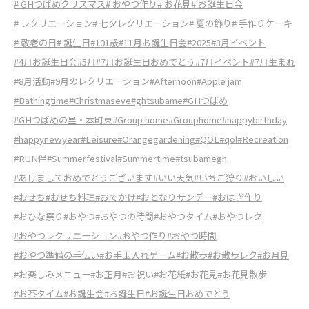
# GHつばめクリスマス
# おやつ作り
# お花見
# お誕生日会
# レクリエーション
# 七夕レクリエーション
# 夏の飾り
# 手作りケーキ
# 敬老の日
# 誕生日
#101歳
#11月お誕生日会
#2025
#3月イベント
#4月お誕生日会
#5月
#7月お誕生日おめでとう
#7月イベント
#7月生まれ
#8月活動
#9月のレクリエーション
#Afternoon
#Apple jam
#Bathingtime
#Christmaseve
#ghtsubame
#GHつばめ
#GHつばめの里・本町東
#Group home
#Grouphome
#happybirthday
#happynewyear
#Leisure
#Orangegardening
#QOL
#qol
#Recreation
#RUN伴
#Summerfestival
#Summertime
#tsubamegh
#あけましておめでとうございます
#いい天気
#いちご狩り
#おいしい
#おせち
#おせち料理
#おでかけ
#おとなりサンデー
#おはぎ作り
#おひな祭り
#おやつ
#おやつの時間
#おやつタイム
#おやつレク
#おやつレクリエーション
#おやつ作り
#おやつ時間
#おやつ準備の手伝い
#お手玉入れゲーム
#お散歩
#お散歩レク
#お月見
#お楽しみメニュー
#お正月
#お祝い
#お花紙
#お花見
#お花見散歩
#お茶タイム
#お誕生会
#お誕生日
#お誕生日おめでとう