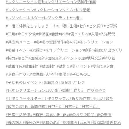
#レクリエーション活動
#レクリエーション活動手作業
#レクレーション
#レクレーションタイム
#レク活動
#レジンキーホルダー
#レジンクラフト
#一緒に
#一緒に体操をしましょう！！
#一緒に生活
#七夕
#七夕祭り
#七草粥
#三月
#今日の夕食
#伊藤園
#会話
#体操
#優っくり村
#入浴
#入浴時間
#兵庫県メニュー
#冬
#冬の壁画制作
#冬の花
#冬レクリエーション
#冬至イベント
#凧揚げ
#制作レクリエーション
#創作活動思い出づくり
#協力
#和と洋
#国際交流
#国際交流イベント参加
#地域交流
#塗り絵
#壁画作成
#壁画制作
#壁面制作
#壁飾り
#夏イベント
#夏祭り
#夕食
#夕食手作り
#夕食準備
#大学芋
#奉優会
#子どもの日
#子どもの日イベント
#家庭菜園
#屋台
#巳年レク
#巳年レクリエーション
#思い出
#感謝
#手作り
#手作りおやつ
#手作りキーホルダー
#手作りワッフル
#折り紙作成
#推し活
#散歩
#敬老会
#料理
#新聞作成
#日中生活
#日常生活
#日常生活」
#日常生活動作
#日曜日
#昔思い出
#春
#春のおやつ時間
#春の壁画
#春の訪れ
#春分の日
#昭和の名曲
#昭和暮らし
#昼食
#暇時間
#書き初め