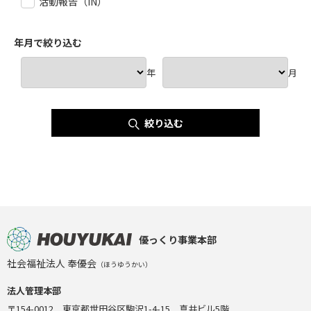
活動報告（IN）
年月で絞り込む
年
月
絞り込む
優っくり事業本部
社会福祉法人 奉優会
（ほうゆうかい）
法人管理本部
〒154-0012 東京都世田谷区駒沢1-4-15 真井ビル5階